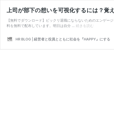
上司が部下の想いを可視化するには？覚え
【無料でダウンロード】ビックリ退職にならないためのエンゲージ
上
料を無料で配布しています。明日は自分 …
続きを読む
司
が
HR BLOG | 経営者と役員とともに社会を『HAPPY』にする
部
下
の
想
い
を
可
視
化
す
る
に
は？
覚