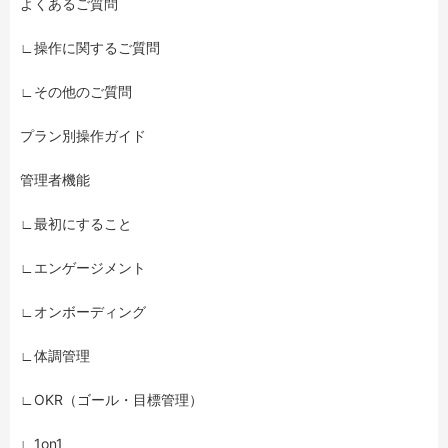
よくあるご質問
∟操作に関するご質問
∟その他のご質問
プラン別操作ガイド
管理者機能
∟最初にすること
∟エンゲージメント
∟オンボーディング
∟体調管理
∟OKR（ゴール・目標管理）
∟1on1