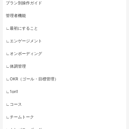
プラン別操作ガイド
管理者機能
∟最初にすること
∟エンゲージメント
∟オンボーディング
∟体調管理
∟OKR（ゴール・目標管理）
∟1on1
∟コース
∟チームトーク