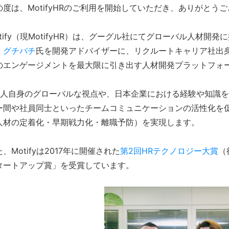
の度は、MotifyHRのご利用を開始していただき、ありがとう
otify（現MotifyHR）は、グーグル社にてグローバル人材開発
・グチバチ
氏を開発アドバイザーに、リクルートキャリア社出
のエンゲージメントを最大限に引き出す人材開発プラットフォ
2人自身のグローバルな視点や、日本企業における経験や知識
ー間や社員同士といったチームコミュニケーションの活性化を
人材の定着化・早期戦力化・離職予防）を実現します。
、Motifyは2017年に開催された
第2回HRテクノロジー大賞
（
タートアップ賞」を受賞しています。