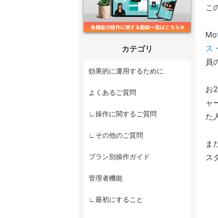
こ
M
ス
カテゴリ
員
効果的に運用するために
お
よくあるご質問
ャ
∟操作に関するご質問
た
∟その他のご質問
また
プラン別操作ガイド
ス
管理者機能
∟最初にすること