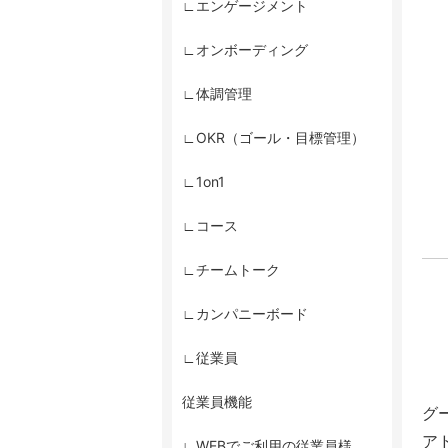
∟エンゲージメント
∟オンボーディング
∟体調管理
∟OKR（ゴール・目標管理）
∟1on1
∟コース
∟チームトーク
∟カンパニーボード
∟従業員
従業員機能
グ
ア
∟WEBでご利用の従業員様