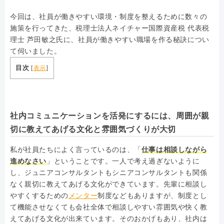
今回は、社員が働きやすい環境・制度を整えるために数々の
施策を行ってきた、税理士法人ネイチャー国際資産税 代表税
理士 芦田敏之氏に、社員が働きやすい職場を作る秘訣につい
て伺いました。
目次
[
表示
]
社内コミュニケーションを活発にするには、周囲が親
切に教えてあげる文化と雰囲気づくりが大切
私が社員たちによく言っているのは、「
仕事は相談しながら
進めなさい
」ということです。一人で考え過ぎないように
し、ジュニアコンサルタントもシニアコンサルタントも関係
なく親切に教えてあげる文化ができています。先輩に相談し
やすくするための
メンター
制度などもありますが、制度とし
て機能させなくても会社全体で相談しやすい雰囲気や快く教
えてあげる文化が出来ています。そのおかげもあり、社内は