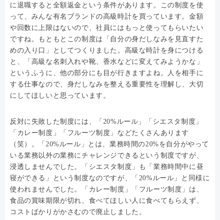
に退職すると全額返金という条件があります。この制度を使
って、みんな有名ブランドの高級時計を買っています。金額
や回数に上限はないので、社員にはもっと使ってもらいたい
ですね。もともとこの制度は「自分の身だしなみを見直すた
めの入り口」としてつくりました。高級な時計を身につける
と、「高級な名刺入れや靴、香水などに変えてみようかな」
というふうに、他の部分にも目が行きますよね。人を相手に
する仕事なので、身だしなみを整える重要性を理解し、大切
にしてほしいと思っています。
反対に失敗した制度には、「20%ルール」「シエスタ制度」
「カレー制度」「フルーツ制度」などたくさんあります
（笑）。「20%ルール」とは、業務時間の20%を自分がやって
いる業務以外の業務にチャレンジできるという制度ですが、
浸透しませんでした。「シエスタ制度」も「業務時間中に昼
寝ができる」という制度なのですが、「20%ルール」と同様に
使われませんでした。「カレー制度」「フルーツ制度」は、
食品の賞味期限が切れ、食べてほしい人に食べてもらえず、
コストばかりがかさむので廃止しました。