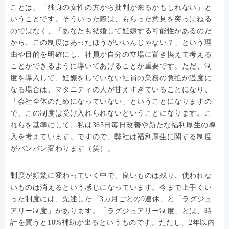
ことは、「独身の女性の方から批判が来るかもしれない」と
いうことです。そういった際は、もらった意見を突っぱねる
のではなく、「あなたも結婚して妊娠する可能性があるのだ
から、この制度はあったほうがいいんじゃない？」という理
由や目的を明確にし、社員が自分の立場に置き換えて考える
ことができるように導いてあげることが重要です。ただ、制
度を導入して、妊娠をしていない社員の業務の負担が過度に
なる場合は、マタニティの人が甘えすぎていることになり、
「会社全体のためになっていない」ということになりますの
で、この制度は受け入れられないということになります。こ
れらを基準にして、私は365日毎日改善や新たな福利厚生の導
入を考えています。ですので、弊社は福利厚生に関する制度
がバンバン変わります（笑）。
制度が頻繁に変わっていく中で、良いものは残り、使われな
いものは消えるという感じになっています。今まで上手くい
った制度には、先述した「3カ月ごとの9連休」と「ラグジュ
アリー制度」があります。「ラグジュアリー制度」とは、時
計を買うと10%補助が出るというものです。ただし、2年以内