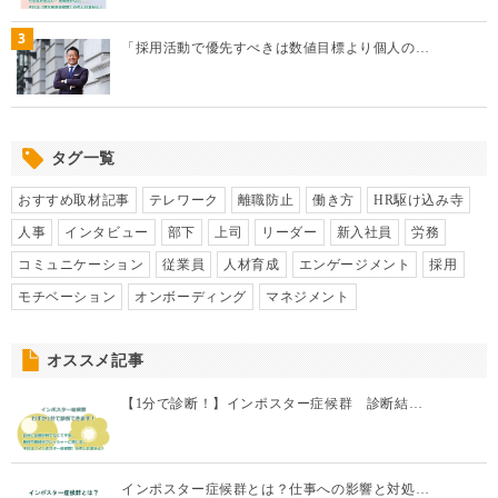
3
「採用活動で優先すべきは数値目標より個人の…
タグ一覧
おすすめ取材記事
テレワーク
離職防止
働き方
HR駆け込み寺
人事
インタビュー
部下
上司
リーダー
新入社員
労務
コミュニケーション
従業員
人材育成
エンゲージメント
採用
モチベーション
オンボーディング
マネジメント
オススメ記事
【1分で診断！】インポスター症候群 診断結…
インポスター症候群とは？仕事への影響と対処…