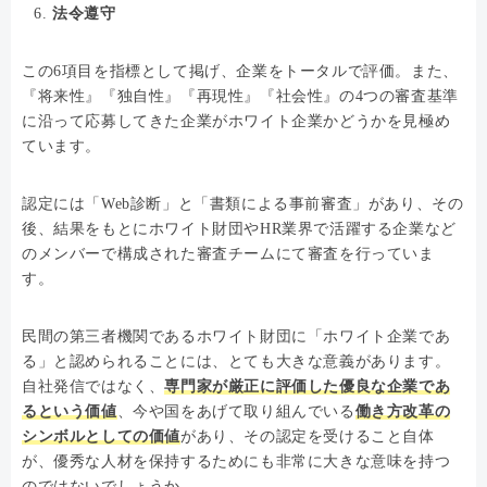
法令遵守
この6項目を指標として掲げ、企業をトータルで評価。また、
『将来性』『独自性』『再現性』『社会性』の4つの審査基準
に沿って応募してきた企業がホワイト企業かどうかを見極め
ています。
認定には「Web診断」と「書類による事前審査」があり、その
後、結果をもとにホワイト財団やHR業界で活躍する企業など
のメンバーで構成された審査チームにて審査を行っていま
す。
民間の第三者機関であるホワイト財団に「ホワイト企業であ
る」と認められることには、とても大きな意義があります。
自社発信ではなく、
専門家が厳正に評価した優良な企業であ
るという価値
、今や国をあげて取り組んでいる
働き方改革の
シンボルとしての価値
があり、その認定を受けること自体
が、優秀な人材を保持するためにも非常に大きな意味を持つ
のではないでしょうか。