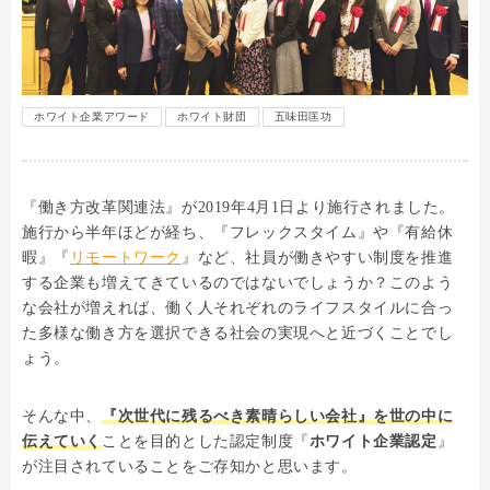
ホワイト企業アワード
ホワイト財団
五味田匡功
『働き方改革関連法』が2019年4月1日より施行されました。
施行から半年ほどが経ち、『フレックスタイム』や『有給休
暇』『
リモートワーク
』など、社員が働きやすい制度を推進
する企業も増えてきているのではないでしょうか？このよう
な会社が増えれば、働く人それぞれのライフスタイルに合っ
た多様な働き方を選択できる社会の実現へと近づくことでし
ょう。
そんな中、
『次世代に残るべき素晴らしい会社』を世の中に
伝えていく
ことを目的とした認定制度『
ホワイト企業認定
』
が注目されていることをご存知かと思います。