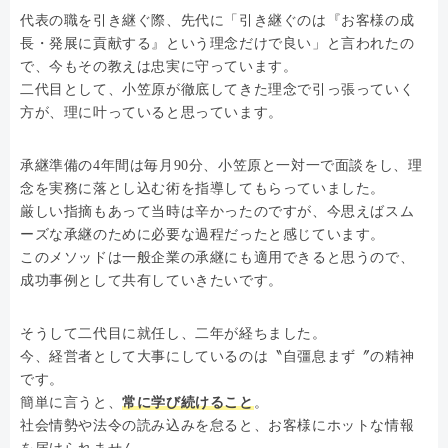
代表の職を引き継ぐ際、先代に「引き継ぐのは『お客様の成
長・発展に貢献する』という理念だけで良い」と言われたの
で、今もその教えは忠実に守っています。
二代目として、小笠原が徹底してきた理念で引っ張っていく
方が、理に叶っていると思っています。
承継準備の4年間は毎月90分、小笠原と一対一で面談をし、理
念を実務に落とし込む術を指導してもらっていました。
厳しい指摘もあって当時は辛かったのですが、今思えばスム
ーズな承継のために必要な過程だったと感じています。
このメソッドは一般企業の承継にも適用できると思うので、
成功事例として共有していきたいです。
そうして二代目に就任し、二年が経ちました。
今、経営者として大事にしているのは〝自彊息まず〞の精神
です。
簡単に言うと、
常に学び続けること
。
社会情勢や法令の読み込みを怠ると、お客様にホットな情報