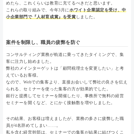
めたら、これくらいは教育に充てるべきだと思います。
これらの取り組みで、今年3月に
ホワイト企業認定を受け、中
小企業部門で『人材育成賞』を受賞
しました。
案件を制限し、職員の疲弊を防ぐ
コンサルティング業務が軌道に乗ってきたタイミングで、集
客に注力し始めました。
弊社のメインターゲットは「顧問税理士を変更したい」と考
えているお客様。
なので、Webでの集客より、直接お会いして弊社の良さを伝え
られる、セミナーを使った集客の方が効果的でした。
銀行と提携してセミナーを開催したり、事務所で無料の経営
セミナーを開くなど、とにかく接触数を増やしました。
その結果、お客様は増えましたが、業務の多さに疲弊した職
員が4名辞めてしまい……。
私を含む経営幹部は、セミナーでの集客が結果に結びつくこ