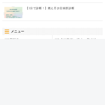
【1分で診断！】燃え尽き症候群診断
メニュー
HR用語集
HR成功事例＜過去の取材先
企業様＞
運営団体
カテゴリー
HR BLOGについて
オンボーディング
運営団体
人材育成・開発・研修
お問い合わせ
テレワーク
プライバシーポリシー
エンゲージメント
パフォーマンス管理