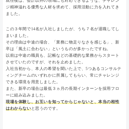
就任後は、会計以外の領域にも対応できるような、チャレン
ジ精神溢れる優秀な人材を求めて、採用活動に力を入れてき
ました。
この３年間で14名が入社しましたが、うち７名が退職してし
まいました。
その理由は中途の場合、「業務に物足りなさを感じる」、新
卒は「風土に合わない」というものが多かったですね。
以前は中途の職員も、記帳などの基礎的な業務からスタート
させていたのですが、それを止めました。
入社当初から、本人の希望を聞いた上で、5つあるコンサルテ
ィングチームのいずれかに所属してもらい、常にチャレンジ
できる環境を用意しました。
また、新卒の場合は最低３ヵ月の長期インターンを採用フロ
ーに組み込みました。
現場を体験し、お互いを知ってからじゃないと、本当の相性
はわからない
と思うのです。