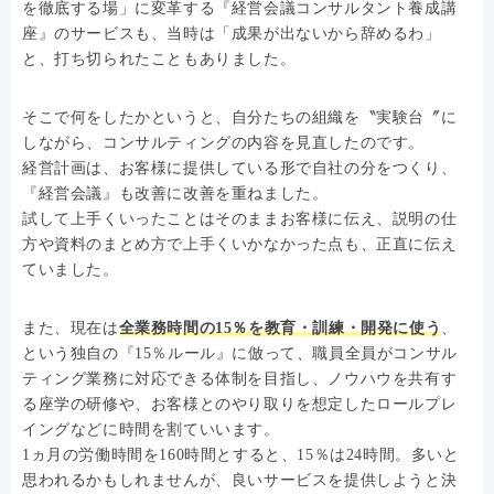
を徹底する場」に変革する『経営会議コンサルタント養成講
座』のサービスも、当時は「成果が出ないから辞めるわ」
と、打ち切られたこともありました。
そこで何をしたかというと、自分たちの組織を〝実験台〞に
しながら、コンサルティングの内容を見直したのです。
経営計画は、お客様に提供している形で自社の分をつくり、
『経営会議』も改善に改善を重ねました。
試して上手くいったことはそのままお客様に伝え、説明の仕
方や資料のまとめ方で上手くいかなかった点も、正直に伝え
ていました。
また、現在は
全業務時間の15％を教育・訓練・開発に使う
、
という独自の『15％ルール』に倣って、職員全員がコンサル
ティング業務に対応できる体制を目指し、ノウハウを共有す
る座学の研修や、お客様とのやり取りを想定したロールプレ
イングなどに時間を割ていいます。
1ヵ月の労働時間を160時間とすると、15％は24時間。多いと
思われるかもしれませんが、良いサービスを提供しようと決