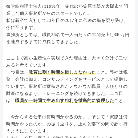
御堂筋税理士法人は1991年、先代の小笠原士郎が大阪市で開
業した個人事務所からのスタートでした。
私は新卒で入社して23年目の2017年に代表の職を譲り受け、
今に至ります。
事務所としては、職員26名で一人当たりの年間売上1,800万円
を達成するまでに成長してきました。
ここまで高い生産性を実現できた理由は、大きく分けて二つ
あると考えています。
一つ目は、
教育に割く時間を惜しまなかった
こと。弊社は税
務・会計に加え、コンサルティングをサービスとして提供し
ています。事務所に蓄積されたノウハウが職員一人ひとりの
財産になるよう、トレーニングを続けてきました。二つ目
は、
職員が一時間で生み出す粗利を徹底的に管理した
こと。
「今からする仕事は何時間かかるのか」、そして「実際は何
時間かかったのか」の振り返りを、上司と部下の間で必ず行
うようにしています。