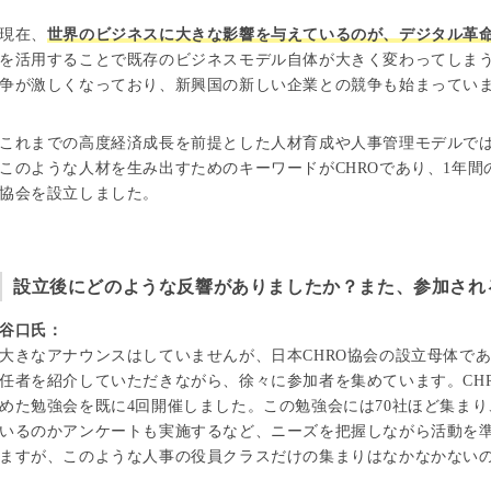
現在、
世界のビジネスに大きな影響を与えているのが、デジタル革
を活用することで既存のビジネスモデル自体が大きく変わってしま
争が激しくなっており、新興国の新しい企業との競争も始まってい
これまでの高度経済成長を前提とした人材育成や人事管理モデルで
このような人材を生み出すためのキーワードがCHROであり、1年間の構
協会を設立しました。
設立後にどのような反響がありましたか？また、参加され
谷口氏：
大きなアナウンスはしていませんが、日本CHRO協会の設立母体であ
任者を紹介していただきながら、徐々に参加者を集めています。CHR
めた勉強会を既に4回開催しました。この勉強会には70社ほど集ま
いるのかアンケートも実施するなど、ニーズを把握しながら活動を
ますが、このような人事の役員クラスだけの集まりはなかなかない