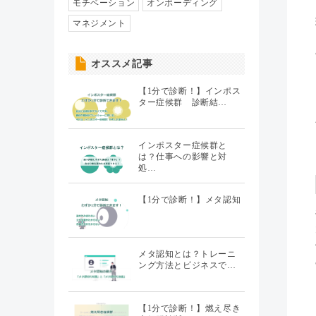
人事異動・配置
モチベーション
オンボーディング
（7）
マネジメント
社員情報管理
（5）
オススメ記事
聞くHR
（20）
【1分で診断！】インポス
ター症候群 診断結…
インポスター症候群と
は？仕事への影響と対
処…
【1分で診断！】メタ認知
メタ認知とは？トレーニ
ング方法とビジネスで…
【1分で診断！】燃え尽き