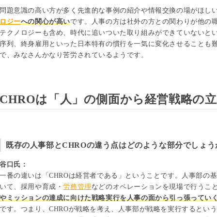
問題意識の高い方が多く先進的な事例の紹介や情報交換の場がほし
ロジー
への関心が高い
です。人事の方は社外の方との関わりが他の
テクノロジーも含め、時代に追いついた取り組みができていないと
序列、終身雇用といった日本特有の慣行を一気に変化させることも
で、みなさんかなり苦労されているようです。
CHROは「人」の側面から経営戦略の
既存の人事部とCHROの違う点はどのような部分でしょう
谷口氏：
一番の違いは「CHROは経営者である」ということです。人事部の
いて、採用や育成・
労務管理
などのオペレーションを現場で行うこと
やミッションの達成に向けた戦略実行を人事の面から引っ張ってい
です。つまり、CHROが戦略を考え、人事部が戦略を実行するとい