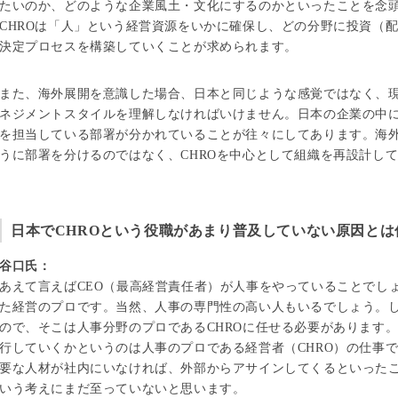
たいのか、どのような企業風土・文化にするのかといったことを念頭
CHROは「人」という経営資源をいかに確保し、どの分野に投資（
決定プロセスを構築していくことが求められます。
また、海外展開を意識した場合、日本と同じような感覚ではなく、
ネジメントスタイルを理解しなければいけません。日本の企業の中
を担当している部署が分かれていることが往々にしてあります。海
うに部署を分けるのではなく、CHROを中心として組織を再設計し
日本でCHROという役職があまり普及していない原因とは
谷口氏：
あえて言えばCEO（最高経営責任者）が人事をやっていることでし
た経営のプロです。当然、人事の専門性の高い人もいるでしょう。
ので、そこは人事分野のプロであるCHROに任せる必要があります。
行していくかというのは人事のプロである経営者（CHRO）の仕事
要な人材が社内にいなければ、外部からアサインしてくるといったこ
いう考えにまだ至っていないと思います。