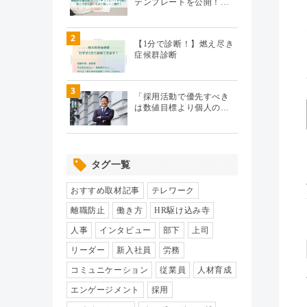
テンプレートを公開！…
テレワーク
（20）
2
【1分で診断！】燃え尽き
症候群診断
エンゲージメント
（104）
3
パフォーマンス管理
（112）
「採用活動で優先すべき
は数値目標より個人の…
労務110番
（64）
タグ一覧
HR駆け込み寺
（17）
おすすめ取材記事
テレワーク
HRの基本
（33）
離職防止
働き方
HR駆け込み寺
人事
インタビュー
部下
上司
リクルーティング
（19）
リーダー
新入社員
労務
コミュニケーション
従業員
人材育成
給与制度・設計
（8）
エンゲージメント
採用