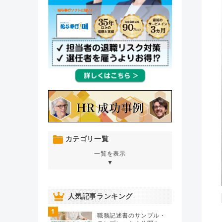
カテゴリ一覧
一覧を表示
▼
オンボーディング
（76）
人気記事ランキング
1
人材育成・開発・研修
（106）
職務記述書のサンプル・