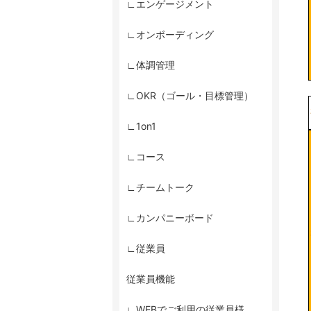
∟エンゲージメント
∟オンボーディング
∟体調管理
∟OKR（ゴール・目標管理）
∟1on1
∟コース
∟チームトーク
∟カンパニーボード
∟従業員
従業員機能
∟WEBでご利用の従業員様