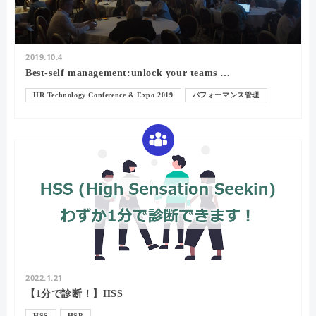
2019.10.4
Best-self management:unlock your teams …
HR Technology Conference & Expo 2019
パフォーマンス管理
Shane Metcalf
15FIVE
HR Technology
HRTech
HR
退職
2022.1.21
【1分で診断！】HSS
HSS
HSP