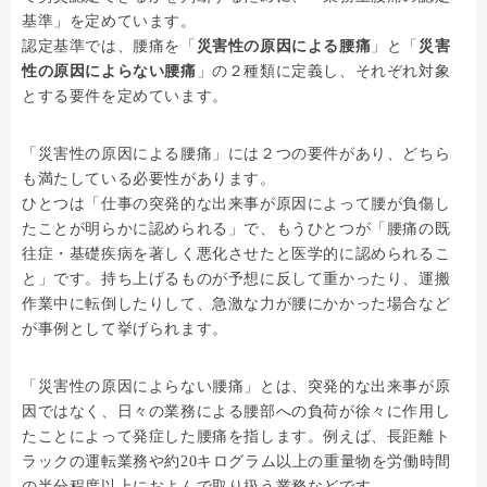
基準」を定めています。
認定基準では、腰痛を「
災害性の原因による腰痛
」と「
災害
性の原因によらない腰痛
」の２種類に定義し、それぞれ対象
とする要件を定めています。
「災害性の原因による腰痛」には２つの要件があり、どちら
も満たしている必要性があります。
ひとつは「仕事の突発的な出来事が原因によって腰が負傷し
たことが明らかに認められる」で、もうひとつが「腰痛の既
往症・基礎疾病を著しく悪化させたと医学的に認められるこ
と」です。持ち上げるものが予想に反して重かったり、運搬
作業中に転倒したりして、急激な力が腰にかかった場合など
が事例として挙げられます。
「災害性の原因によらない腰痛」とは、突発的な出来事が原
因ではなく、日々の業務による腰部への負荷が徐々に作用し
たことによって発症した腰痛を指します。例えば、長距離ト
ラックの運転業務や約20キログラム以上の重量物を労働時間
の半分程度以上におよんで取り扱う業務などです。