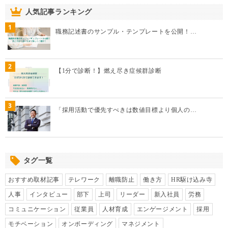
人気記事ランキング
1
職務記述書のサンプル・テンプレートを公開！…
2
【1分で診断！】燃え尽き症候群診断
3
「採用活動で優先すべきは数値目標より個人の…
タグ一覧
おすすめ取材記事
テレワーク
離職防止
働き方
HR駆け込み寺
人事
インタビュー
部下
上司
リーダー
新入社員
労務
コミュニケーション
従業員
人材育成
エンゲージメント
採用
モチベーション
オンボーディング
マネジメント