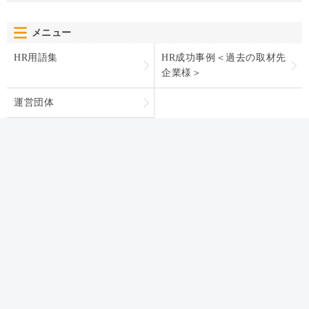
メニュー
HR用語集
HR成功事例＜過去の取材先
企業様＞
運営団体
カテゴリー
HR BLOGについて
オンボーディング
運営団体
人材育成・開発・研修
お問い合わせ
テレワーク
プライバシーポリシー
エンゲージメント
パフォーマンス管理
労務110番
HR駆け込み寺
HRの基本
リクルーティング