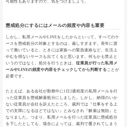
可能性もありますので、気をつけましょう。
懲戒処分にするにはメールの頻度や内容も重要
しかし、私用メールやLINEをしたからといって、すべてのケ
ースを懲戒処分の対象とするのは、厳しすぎます。長年に渡
って働いていると、ときには家族への緊急連絡など、生活上
やむを得ないケースも出てくると思います。何もかも禁止と
いうのではなく、処分を行うときは、
従業員が行った私用メ
ールやLINEの頻度や内容をチェックしてから判断する
ことが
必要です。
たとえば、ある会社が勤務中に1日2通程度の私用メールを行
った従業員を懲戒解雇処分にしました。しかし、納得のいか
ない従業員が会社を訴えたところ、裁判では『仕事をする上
での支障になるほどではない』とみなされ『解雇は無効』と
なりました。つまり、私用メールを行った従業員に懲戒処分
を下したとしても、場合によっては、裁判で覆されてしまう