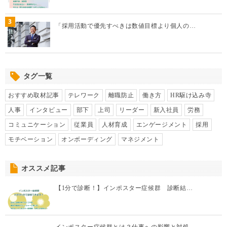
3
「採用活動で優先すべきは数値目標より個人の…
タグ一覧
おすすめ取材記事
テレワーク
離職防止
働き方
HR駆け込み寺
人事
インタビュー
部下
上司
リーダー
新入社員
労務
コミュニケーション
従業員
人材育成
エンゲージメント
採用
モチベーション
オンボーディング
マネジメント
オススメ記事
【1分で診断！】インポスター症候群 診断結…
インポスター症候群とは？仕事への影響と対処…