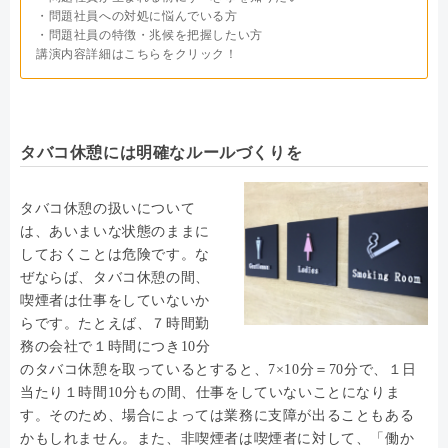
・問題社員への対処に悩んでいる方
・問題社員の特徴・兆候を把握したい方
講演内容詳細はこちらをクリック！
タバコ休憩には明確なルールづくりを
タバコ休憩の扱いについて
は、あいまいな状態のままに
しておくことは危険です。な
ぜならば、タバコ休憩の間、
喫煙者は仕事をしていないか
らです。たとえば、７時間勤
務の会社で１時間につき10分
のタバコ休憩を取っているとすると、7×10分＝70分で、１日
当たり１時間10分もの間、仕事をしていないことになりま
す。そのため、場合によっては業務に支障が出ることもある
かもしれません。また、非喫煙者は喫煙者に対して、「働か