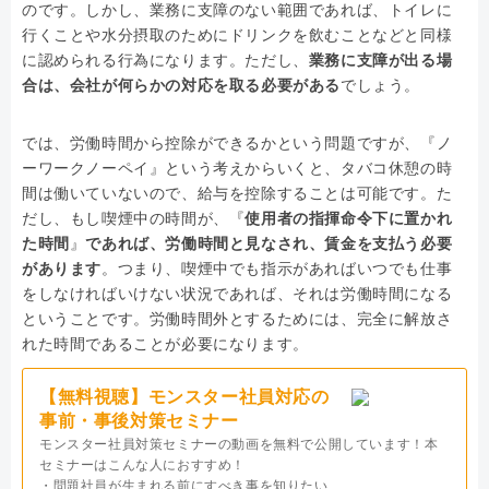
のです。しかし、業務に支障のない範囲であれば、トイレに
行くことや水分摂取のためにドリンクを飲むことなどと同様
に認められる行為になります。ただし、
業務に支障が出る場
合は、会社が何らかの対応を取る必要がある
でしょう。
では、労働時間から控除ができるかという問題ですが、『ノ
ーワークノーペイ』という考えからいくと、タバコ休憩の時
間は働いていないので、給与を控除することは可能です。た
だし、もし喫煙中の時間が、『
使用者の指揮命令下に置かれ
た時間
』
であれば、労働時間と見なされ、賃金を支払う必要
があります
。つまり、喫煙中でも指示があればいつでも仕事
をしなければいけない状況であれば、それは労働時間になる
ということです。労働時間外とするためには、完全に解放さ
れた時間であることが必要になります。
【無料視聴】モンスター社員対応の
事前・事後対策セミナー
モンスター社員対策セミナーの動画を無料で公開しています！本
セミナーはこんな人におすすめ！
・問題社員が生まれる前にすべき事を知りたい