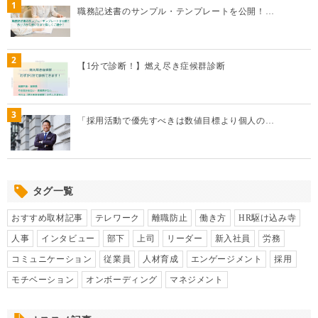
1
職務記述書のサンプル・テンプレートを公開！…
2
【1分で診断！】燃え尽き症候群診断
3
「採用活動で優先すべきは数値目標より個人の…
タグ一覧
おすすめ取材記事
テレワーク
離職防止
働き方
HR駆け込み寺
人事
インタビュー
部下
上司
リーダー
新入社員
労務
コミュニケーション
従業員
人材育成
エンゲージメント
採用
モチベーション
オンボーディング
マネジメント