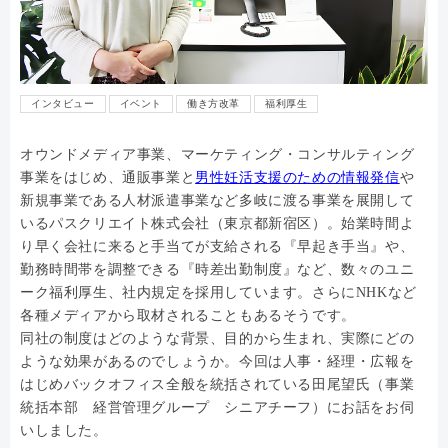
インタビュー
イベント
働き方改革
福利厚生
オウンドメディア事業、マーケティング・コンサルティング
事業をはじめ、通販事業と
男性妊活支援のための情報発信
や
新規事業である人材派遣事業など多岐に渡る事業を展開して
いるパスクリエイト株式会社（東京都新宿区）。始業時間よ
り早く会社に来ると手当てが支給される『早起き手当』や、
勤務時間帯を調整できる『時差出勤制度』など、数々のユニ
ーク福利厚生、社内規定を採用しています。さらにNHKなど
各種メディアから取材されることもあるそうです。
同社の制度はどのような背景、目的から生まれ、実際にどの
ような効果があるのでしょうか。今回は人事・経理・広報を
はじめバックオフィス全般を統括されている田尾望氏（事業
統括本部 経営管理グループ シニアチーフ）にお話をお伺
いしました。