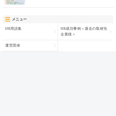
メニュー
HR用語集
HR成功事例＜過去の取材先
企業様＞
運営団体
カテゴリー
HR BLOGについて
オンボーディング
運営団体
人材育成・開発・研修
お問い合わせ
テレワーク
プライバシーポリシー
エンゲージメント
パフォーマンス管理
労務110番
HR駆け込み寺
HRの基本