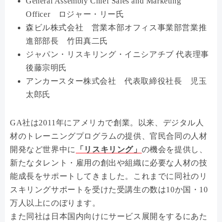
General Assembly Chief Sales and Marketing
Officer ロジャー・リー氏
森ビル株式会社 営業本部オフィス事業部営業推
進部部長 竹田真二氏
ジャパン・リスキリング・イニシアチブ 代表理事
後藤宗明氏
アンカースター株式会社 代表取締役社長 児玉
太郎氏
GA社は2011年にアメリカで創業。以来、デジタル人
材のトレーニングプログラムの提供、官民合同の人材
開発など世界中に
「リスキリング」
の機会を提供し、
新たなタレント・雇用の創出や組織に必要な人材の技
能成長をサポートしてきました。これまでに同社のリ
スキリングサポートを受けた受講生の数は10か国・10
万人以上にのぼります。
また同社は日本国内向けにサービス展開をするにあた