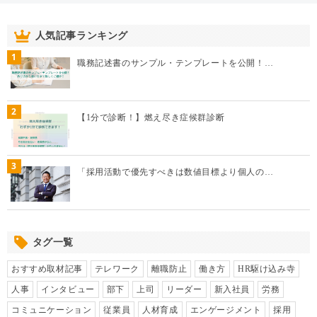
人気記事ランキング
1
職務記述書のサンプル・テンプレートを公開！…
2
【1分で診断！】燃え尽き症候群診断
3
「採用活動で優先すべきは数値目標より個人の…
タグ一覧
おすすめ取材記事
テレワーク
離職防止
働き方
HR駆け込み寺
人事
インタビュー
部下
上司
リーダー
新入社員
労務
コミュニケーション
従業員
人材育成
エンゲージメント
採用