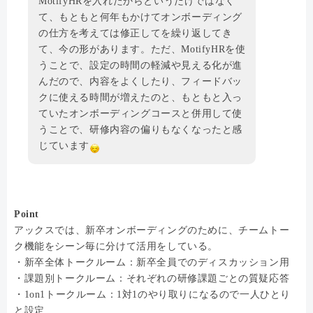
MotifyHRを入れたからというだけではなく
て、もともと何年もかけてオンボーディング
の仕方を考えては修正してを繰り返してき
て、今の形があります。ただ、MotifyHRを使
うことで、設定の時間の軽減や見える化が進
んだので、内容をよくしたり、フィードバッ
クに使える時間が増えたのと、もともと入っ
ていたオンボーディングコースと併用して使
うことで、研修内容の偏りもなくなったと感
じています
Point
アックスでは、新卒オンボーディングのために、チームトー
ク機能をシーン毎に分けて活用をしている。
・新卒全体トークルーム：新卒全員でのディスカッション用
・課題別トークルーム：それぞれの研修課題ごとの質疑応答
・1on1トークルーム：1対1のやり取りになるので一人ひとり
と設定