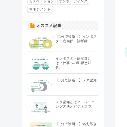
人事異動・配置
モチベーション
オンボーディング
（7）
マネジメント
社員情報管理
（5）
オススメ記事
聞くHR
（20）
【1分で診断！】インポス
ター症候群 診断結…
インポスター症候群と
は？仕事への影響と対
処…
【1分で診断！】メタ認知
メタ認知とは？トレーニ
ング方法とビジネスで…
【1分で診断！】燃え尽き