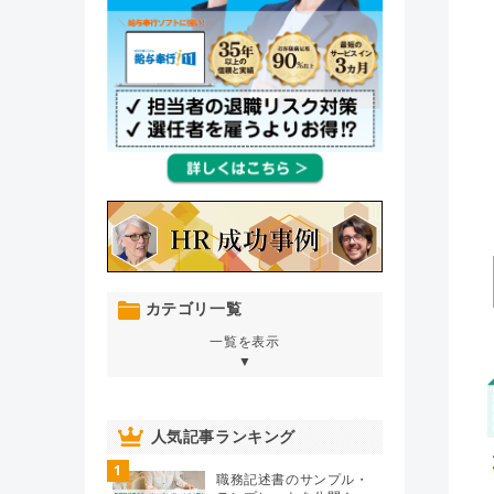
カテゴリ一覧
一覧を表示
▼
オンボーディング
（76）
人気記事ランキング
1
人材育成・開発・研修
（106）
職務記述書のサンプル・