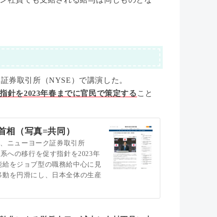
ク証券取引所（NYSE）で講演した。
針を2023年春までに官民で策定する
こと
首相（写真=共同）
）、ニューヨーク証券取引所
系への移行を促す指針を2023年
能給をジョブ型の職務給中心に見
移動を円滑にし、日本全体の生産