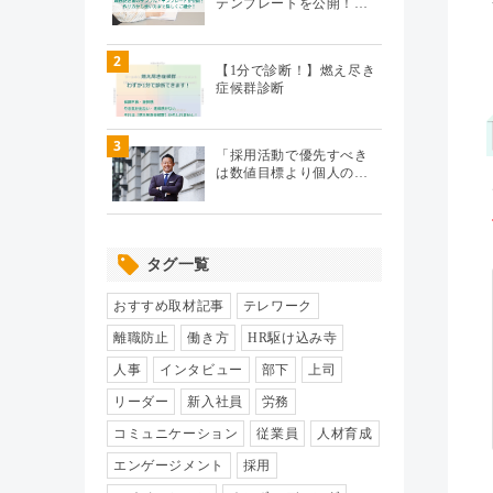
テンプレートを公開！…
テレワーク
（20）
2
【1分で診断！】燃え尽き
症候群診断
エンゲージメント
（104）
3
パフォーマンス管理
（112）
「採用活動で優先すべき
は数値目標より個人の…
労務110番
（64）
タグ一覧
HR駆け込み寺
（17）
おすすめ取材記事
テレワーク
HRの基本
（33）
離職防止
働き方
HR駆け込み寺
人事
インタビュー
部下
上司
リクルーティング
（19）
リーダー
新入社員
労務
コミュニケーション
従業員
人材育成
給与制度・設計
（8）
エンゲージメント
採用