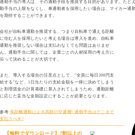
通勤手当の導入は、その通勤手段を推奨する目的があります。たと
勤手当の上限をなくし、車通勤者を採用したい場合は、マイカー通
を期待することができます。
会社が自転車通勤を推奨する、つまり自転車で通える距離
に住む人を採用したいと考える場合は導入を進め、自転車
通勤を推奨しない場合は支払わなくても問題はありませ
ん。通勤手当に関しては、企業ごとの人材採用の考え方に
沿って決めることが大切です。
また、導入する場合の注意点として、“全員に毎日200円支
給する”など、1日当たりの支給金額を一律に決めてしまう
と割増賃金の計算基礎に算入されてしまうため、通勤距離
に応じた妥当な金額設定にすることが必要となります。
参考:
長距離通勤による高額の交通費! 通勤手当はどこまで
支払うべき?
【無料でダウンロード】7割以上の