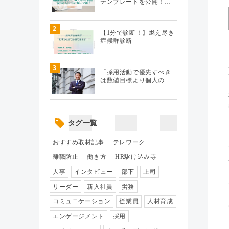
テンプレートを公開！…
テレワーク
（20）
2
【1分で診断！】燃え尽き
症候群診断
エンゲージメント
（104）
3
パフォーマンス管理
（112）
「採用活動で優先すべき
は数値目標より個人の…
労務110番
（64）
タグ一覧
HR駆け込み寺
（17）
おすすめ取材記事
テレワーク
HRの基本
（33）
離職防止
働き方
HR駆け込み寺
人事
インタビュー
部下
上司
リクルーティング
（19）
リーダー
新入社員
労務
コミュニケーション
従業員
人材育成
給与制度・設計
（8）
エンゲージメント
採用