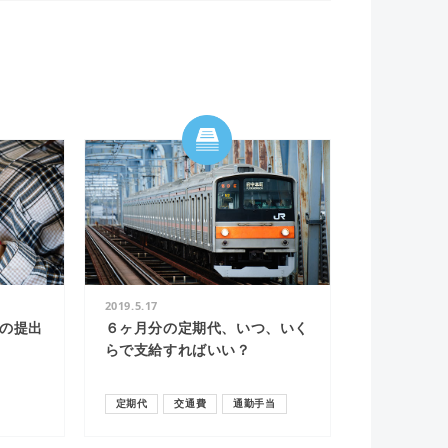
2019.5.17
の提出
６ヶ月分の定期代、いつ、いく
らで支給すればいい？
定期代
交通費
通勤手当