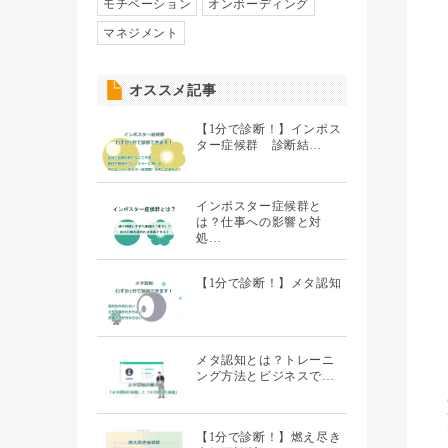
人事異動・配置
モチベーション
オンボーディング
（7）
マネジメント
社員情報管理
（5）
オススメ記事
聞くHR
（20）
【1分で診断！】インポス
ター症候群 診断結…
インポスター症候群と
は？仕事への影響と対
処…
【1分で診断！】メタ認知
メタ認知とは？トレーニ
ング方法とビジネスで…
【1分で診断！】燃え尽き