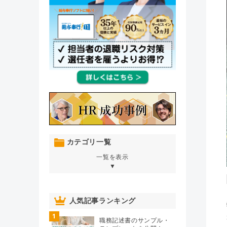
カテゴリ一覧
一覧を表示
▼
オンボーディング
（76）
人気記事ランキング
1
人材育成・開発・研修
（106）
職務記述書のサンプル・