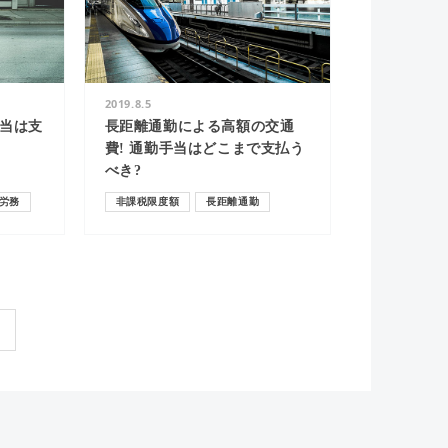
2019.8.5
当は支
長距離通勤による高額の交通
費! 通勤手当はどこまで支払う
べき?
労務
非課税限度額
長距離通勤
通勤手当