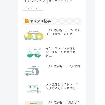
人事異動・配置
モチベーション
オンボーディング
（7）
マネジメント
社員情報管理
（5）
オススメ記事
聞くHR
（20）
【1分で診断！】インポス
ター症候群 診断結…
インポスター症候群と
は？仕事への影響と対
処…
【1分で診断！】メタ認知
メタ認知とは？トレーニ
ング方法とビジネスで…
【1分で診断！】燃え尽き