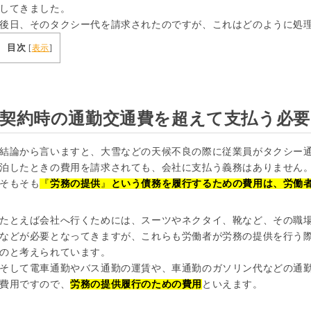
してきました。
後日、そのタクシー代を請求されたのですが、これはどのように処
目次
[
表示
]
契約時の通勤交通費を超えて支払う必
結論から言いますと、大雪などの天候不良の際に従業員がタクシー
泊したときの費用を請求されても、会社に支払う義務はありません
そもそも
『
労務の提供
』
という債務を履行するための費用は、労働
たとえば会社へ行くためには、スーツやネクタイ、靴など、その職
などが必要となってきますが、これらも労働者が労務の提供を行う
のと考えられています。
そして電車通勤やバス通勤の運賃や、車通勤のガソリン代などの通
費用ですので、
労務の提供履行のための費用
といえます。