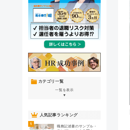
カテゴリ一覧
一覧を表示
▼
オンボーディング
（76）
人気記事ランキング
1
人材育成・開発・研修
（106）
職務記述書のサンプル・