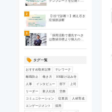
テンプレートを公開！…
テレワーク
（20）
2
【1分で診断！】燃え尽き
症候群診断
エンゲージメント
（104）
3
パフォーマンス管理
（112）
「採用活動で優先すべき
は数値目標より個人の…
労務110番
（64）
タグ一覧
HR駆け込み寺
（17）
おすすめ取材記事
テレワーク
HRの基本
（33）
離職防止
働き方
HR駆け込み寺
人事
インタビュー
部下
上司
リクルーティング
（19）
リーダー
新入社員
労務
コミュニケーション
従業員
人材育成
給与制度・設計
（8）
エンゲージメント
採用