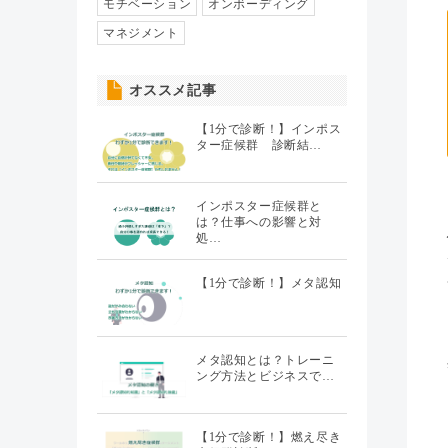
人事異動・配置
モチベーション
オンボーディング
（7）
マネジメント
社員情報管理
（5）
オススメ記事
聞くHR
（20）
【1分で診断！】インポス
ター症候群 診断結…
インポスター症候群と
は？仕事への影響と対
処…
【1分で診断！】メタ認知
メタ認知とは？トレーニ
ング方法とビジネスで…
【1分で診断！】燃え尽き