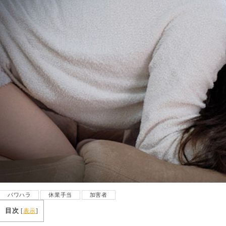
パワハラ
休業手当
加害者
目次
[
表示
]