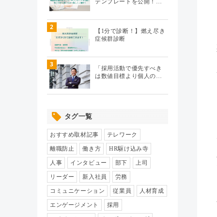
テンプレートを公開！…
テレワーク
（20）
2
【1分で診断！】燃え尽き
症候群診断
エンゲージメント
（104）
3
パフォーマンス管理
（112）
「採用活動で優先すべき
は数値目標より個人の…
労務110番
（64）
タグ一覧
HR駆け込み寺
（17）
おすすめ取材記事
テレワーク
HRの基本
（33）
離職防止
働き方
HR駆け込み寺
人事
インタビュー
部下
上司
リクルーティング
（19）
リーダー
新入社員
労務
コミュニケーション
従業員
人材育成
給与制度・設計
（8）
エンゲージメント
採用