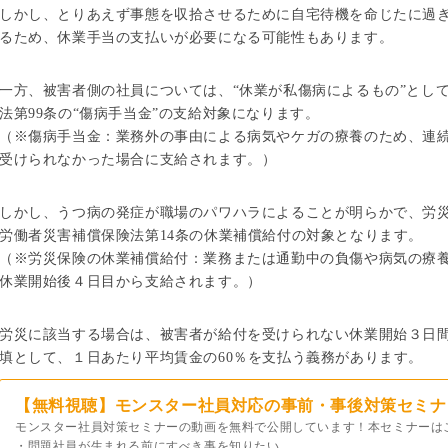
しかし、とりあえず事態を収拾させるために自宅待機を命じたに過ぎ
るため、休業手当の支払いが必要になる可能性もあります。
一方、被害者側の社員については、“休業が私傷病によるもの”とし
法第99条の“傷病手当金”の支給対象になります。
（※傷病手当金：業務外の事由による病気やケガの療養のため、連
受けられなかった場合に支給されます。）
しかし、うつ病の発症が職場のパワハラによることが明らかで、労
労働者災害補償保険法第14条の休業補償給付の対象となります。
（※労災保険の休業補償給付：業務または通勤中の負傷や病気の療
休業開始後４日目から支給されます。）
労災に該当する場合は、被害者が給付を受けられない休業開始３日間
填として、１日あたり平均賃金の60％を支払う義務があります。
【無料視聴】モンスター社員対応の事前・事後対策セミナ
モンスター社員対策セミナーの動画を無料で公開しています！本セミナーは
・問題社員が生まれる前にすべき事を知りたい