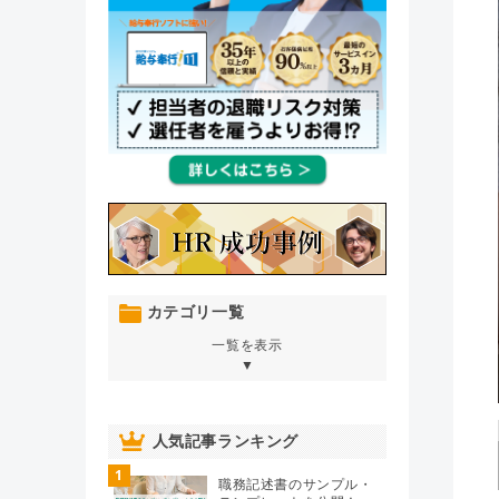
カテゴリ一覧
一覧を表示
▼
オンボーディング
（76）
人気記事ランキング
1
人材育成・開発・研修
（106）
職務記述書のサンプル・