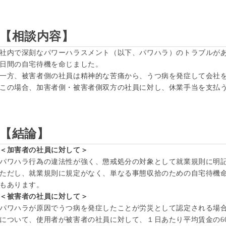
【相談内容】
社内で深刻なパワーハラスメント（以下、パワハラ）のトラブルが
日間の自宅待機を命じました。
一方、被害者側の社員は精神的な苦痛から、うつ病を発症して会社
この場合、加害者側・被害者側双方の社員に対し、休業手当を支払
【結論】
＜加害者の社員に対して＞
パワハラ行為の違法性が強く、懲戒処分の対象として就業規則に明
ただし、就業規則に規定がなく、単なる事態収拾のための自宅待機
もあります。
＜被害者の社員に対して＞
パワハラが原因でうつ病を発症したことが労災として認定される場
について、使用者が被害者の社員に対して、１日あたり平均賃金の6