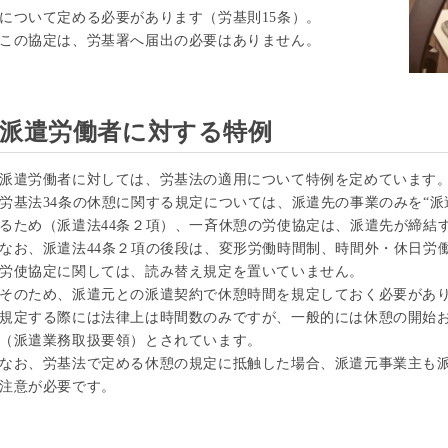
について定める必要があります（労基則15条）。
この協定は、労基署へ届出の必要はありません。
派遣労働者に対する特例
派遣労働者に対しては、労基法の適用について特例を定めています
労基法34条の休憩に関する規定については、派遣先の事業のみを“
るため（派遣法44条２項）、一斉休憩の労使協定は、派遣先が締結
なお、派遣法44条２項の後段は、変形労働時間制、時間外・休日労
労使協定に関しては、読み替え規定を置いていません。
そのため、派遣元との派遣契約で休憩時間を規定しておく必要があり
規定する際には法律上は時間数のみですが、一般的には休憩の開始
（派遣業務取扱要領）とされています。
なお、労基法で定める休憩の規定に抵触した場合、派遣元事業主も
注意が必要です。