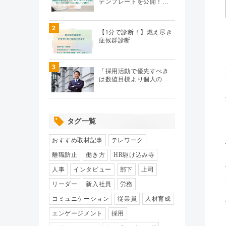
テンプレートを公開！…
テレワーク
（20）
2
【1分で診断！】燃え尽き
症候群診断
エンゲージメント
（104）
3
パフォーマンス管理
（112）
「採用活動で優先すべき
は数値目標より個人の…
労務110番
（64）
タグ一覧
HR駆け込み寺
（17）
おすすめ取材記事
テレワーク
HRの基本
（33）
離職防止
働き方
HR駆け込み寺
人事
インタビュー
部下
上司
リクルーティング
（19）
リーダー
新入社員
労務
コミュニケーション
従業員
人材育成
給与制度・設計
（8）
エンゲージメント
採用