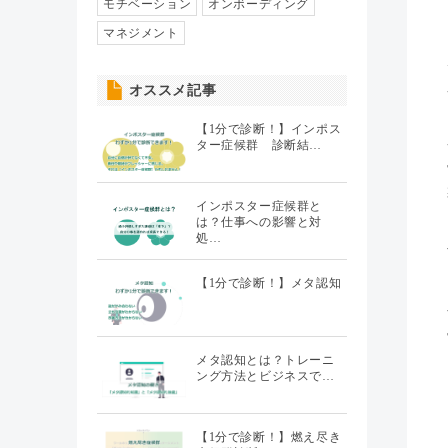
人事異動・配置
モチベーション
オンボーディング
（7）
マネジメント
社員情報管理
（5）
オススメ記事
聞くHR
（20）
【1分で診断！】インポス
ター症候群 診断結…
インポスター症候群と
は？仕事への影響と対
処…
【1分で診断！】メタ認知
メタ認知とは？トレーニ
ング方法とビジネスで…
【1分で診断！】燃え尽き