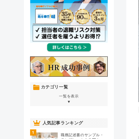
カテゴリ一覧
一覧を表示
▼
オンボーディング
（76）
人気記事ランキング
1
人材育成・開発・研修
（106）
職務記述書のサンプル・