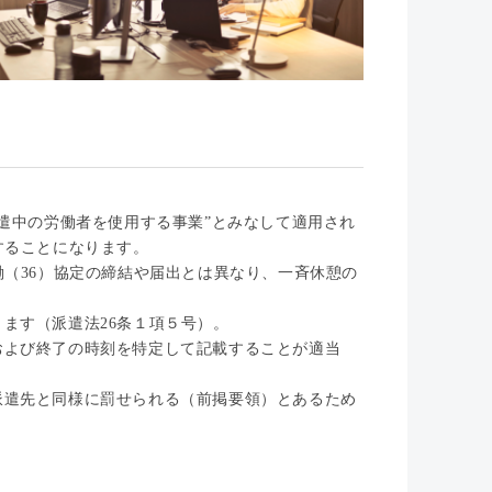
。
派遣中の労働者を使用する事業”とみなして適用され
することになります。
働（36）協定の締結や届出とは異なり、一斉休憩の
ます（派遣法26条１項５号）。
および終了の時刻を特定して記載することが適当
派遣先と同様に罰せられる（前掲要領）とあるため