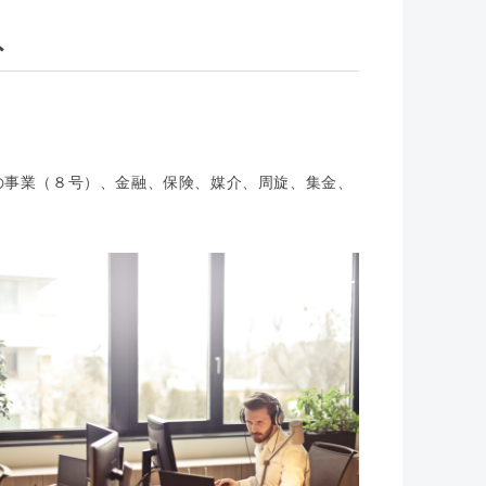
外
。
の事業（８号）、金融、保険、媒介、周旋、集金、