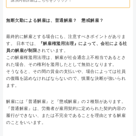
講演内容詳細はこちらをクリック！
無断欠勤による解雇は、普通解雇？ 懲戒解雇？
最終的に解雇とする場合にも、注意すべきポイントがありま
す。 日本では、
『解雇権濫用法理』によって、会社による社
員の解雇が制限
されています。
この解雇権濫用法理は、解雇が社会通念上不相当であるとさ
れた場合、その権利を濫用したとして無効となります。
そうなると、その間の賃金の支払いや、場合によっては社員
の復職を認めなければならないので、慎重な決断が強いられ
ます。
解雇には『普通解雇』と『懲戒解雇』の２種類があります。
『普通解雇』は、労働者が雇用契約に定められた契約内容の
履行ができない、または不完全であることを理由とする解雇
のことをいいます。