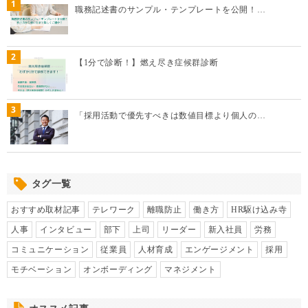
1
職務記述書のサンプル・テンプレートを公開！…
2
【1分で診断！】燃え尽き症候群診断
3
「採用活動で優先すべきは数値目標より個人の…
タグ一覧
おすすめ取材記事
テレワーク
離職防止
働き方
HR駆け込み寺
人事
インタビュー
部下
上司
リーダー
新入社員
労務
コミュニケーション
従業員
人材育成
エンゲージメント
採用
モチベーション
オンボーディング
マネジメント