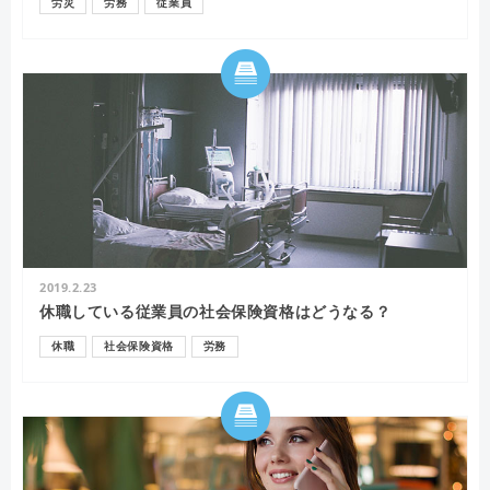
労災
労務
従業員
2019.2.23
休職している従業員の社会保険資格はどうなる？
休職
社会保険資格
労務