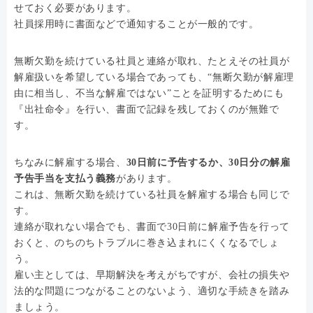
せておく必要があります。
社員採用時に書面などで通知することが一般的です。
無断欠勤を続けている社員と連絡が取れ、たとえその社員が
解雇扱いを希望している場合であっても、“無断欠勤が解雇理
由に相当し、不当な解雇ではない”ことを証明するためにも
『出社命令』を行い、書面で記録を残しておくのが無難で
す。
ちなみに解雇する場合、
30日前に予告するか、30日分の解雇
予告手当を支払う義務
があります。
これは、無断欠勤を続けている社員を解雇する場合も同じで
す。
連絡が取れない場合でも、書面で30日前に解雇予告を行って
おくと、のちのちトラブルに巻き込まれにくくなるでしょ
う。
雇い主としては、早期解決を考えがちですが、会社の損失や
法的な問題につながることのないよう、適切な手続きを踏み
ましょう。