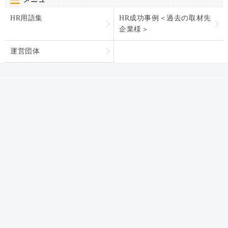
HR用語集
HR成功事例＜過去の取材先
企業様＞
運営団体
カテゴリー
HR BLOGについて
オンボーディング
運営団体
人材育成・開発・研修
お問い合わせ
テレワーク
プライバシーポリシー
エンゲージメント
パフォーマンス管理
労務110番
HR駆け込み寺
HRの基本
リクルーティング
給与制度・設計
人事異動・配置