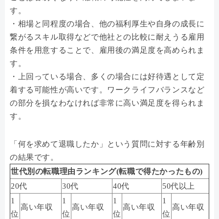
す。
・相場と同程度の場合、他の福利厚生や自身の成長に
繋がるスキル取得などで他社との比較に耐えうる雇用
条件を用意することで、雇用後の満足度を高められま
す。
・上回っている場合、多くの場合には好待遇として定
着する可能性が高いです。ワークライフバランスなど
の部分を損なわなければ非常に高い満足度を得られま
す。
「何を求めて退職したか」という質問に対する年齢別
の結果です。
世代別の転職理由ランキング(転職で得たかったもの)
20代
30代
40代
50代以上
1
1
1
1
高い年収
高い年収
高い年収
高い年収
位
位
位
位