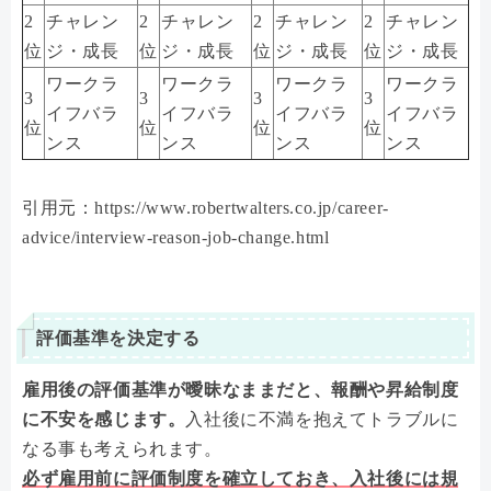
2
チャレン
2
チャレン
2
チャレン
2
チャレン
位
ジ・成長
位
ジ・成長
位
ジ・成長
位
ジ・成長
ワークラ
ワークラ
ワークラ
ワークラ
3
3
3
3
イフバラ
イフバラ
イフバラ
イフバラ
位
位
位
位
ンス
ンス
ンス
ンス
引用元：https://www.robertwalters.co.jp/career-
advice/interview-reason-job-change.html
評価基準を決定する
雇用後の評価基準が曖昧なままだと、報酬や昇給制度
に不安を感じます。
入社後に不満を抱えてトラブルに
なる事も考えられます。
必ず雇用前に評価制度を確立しておき、入社後には規