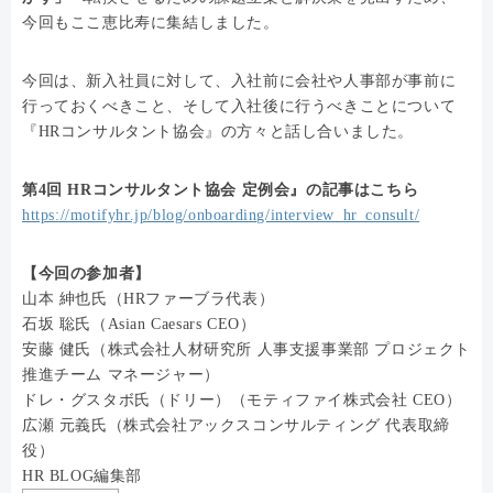
今回もここ恵比寿に集結しました。
今回は、新入社員に対して、入社前に会社や人事部が事前に
行っておくべきこと、そして入社後に行うべきことについて
『HRコンサルタント協会』の方々と話し合いました。
第4回 HRコンサルタント協会 定例会』の記事はこちら
https://motifyhr.jp/blog/onboarding/interview_hr_consult/
【今回の参加者】
山本 紳也氏（HRファーブラ代表）
石坂 聡氏（Asian Caesars CEO）
安藤 健氏（株式会社人材研究所 人事支援事業部 プロジェクト
推進チーム マネージャー）
ドレ・グスタボ氏（ドリー）（モティファイ株式会社 CEO）
広瀬 元義氏（株式会社アックスコンサルティング 代表取締
役）
HR BLOG編集部