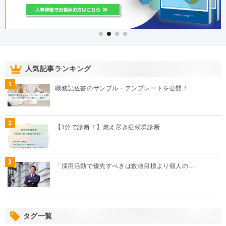
人気記事ランキング
1
職務記述書のサンプル・テンプレートを公開！…
2
【1分で診断！】燃え尽き症候群診断
3
「採用活動で優先すべきは数値目標より個人の…
タグ一覧