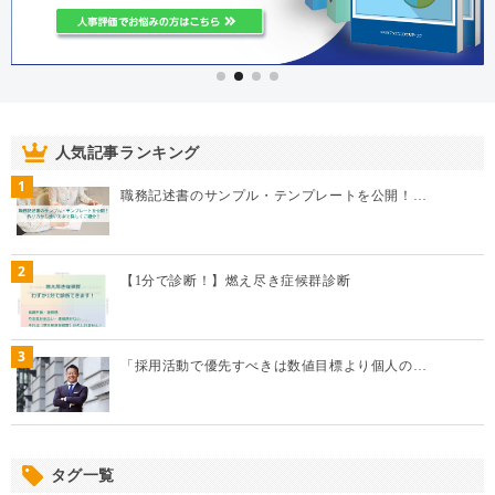
人気記事ランキング
1
職務記述書のサンプル・テンプレートを公開！…
2
【1分で診断！】燃え尽き症候群診断
3
「採用活動で優先すべきは数値目標より個人の…
タグ一覧