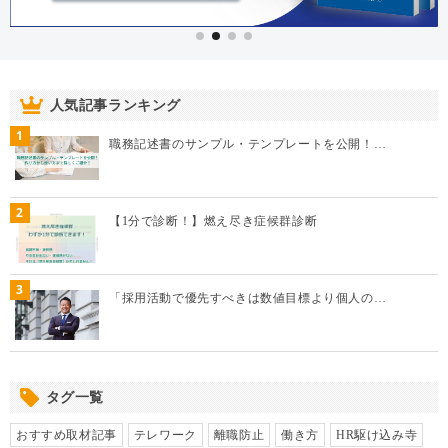
人気記事ランキング
1
職務記述書のサンプル・テンプレートを公開！…
2
【1分で診断！】燃え尽き症候群診断
3
「採用活動で優先すべきは数値目標より個人の…
タグ一覧
おすすめ取材記事
テレワーク
離職防止
働き方
HR駆け込み寺