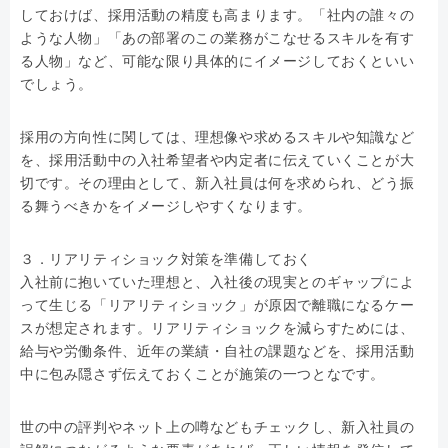
しておけば、採用活動の精度も高まります。「社内の誰々の
ような人物」「あの部署のこの業務がこなせるスキルを有す
る人物」など、可能な限り具体的にイメージしておくといい
でしょう。
採用の方向性に関しては、理想像や求めるスキルや知識など
を、採用活動中の入社希望者や内定者に伝えていくことが大
切です。その理由として、新入社員は何を求められ、どう振
る舞うべきかをイメージしやすくなります。
３．リアリティショック対策を準備しておく
入社前に抱いていた理想と、入社後の現実とのギャップによ
って生じる「リアリティショック」が原因で離職になるケー
スが想定されます。リアリティショックを減らすためには、
給与や労働条件、近年の業績・自社の課題などを、採用活動
中に包み隠さず伝えておくことが施策の一つとなです。
世の中の評判やネット上の噂などもチェックし、新入社員の