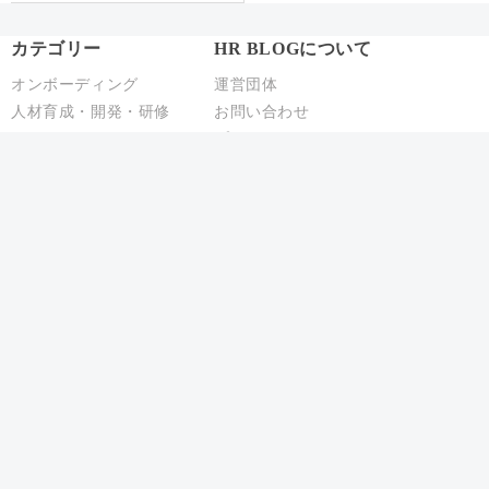
カテゴリー
HR BLOGについて
オンボーディング
運営団体
人材育成・開発・研修
お問い合わせ
テレワーク
プライバシーポリシー
エンゲージメント
パフォーマンス管理
労務110番
HR駆け込み寺
HRの基本
リクルーティング
給与制度・設計
人事異動・配置
社員情報管理
聞くHR
Copyright © ACCS Consulting Co., Ltd. All Rights Reserved.