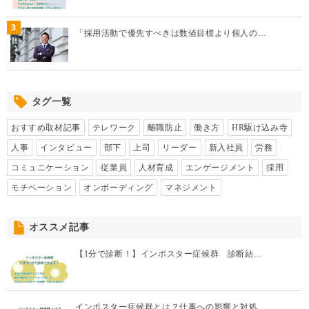
3
「採用活動で優先すべきは数値目標より個人の…
タグ一覧
おすすめ取材記事
テレワーク
離職防止
働き方
HR駆け込み寺
人事
インタビュー
部下
上司
リーダー
新入社員
労務
コミュニケーション
従業員
人材育成
エンゲージメント
採用
モチベーション
オンボーディング
マネジメント
オススメ記事
【1分で診断！】インポスター症候群 診断結…
インポスター症候群とは？仕事への影響と対処…