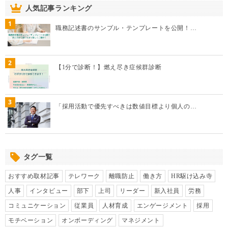
人気記事ランキング
1
職務記述書のサンプル・テンプレートを公開！…
2
【1分で診断！】燃え尽き症候群診断
3
「採用活動で優先すべきは数値目標より個人の…
タグ一覧
おすすめ取材記事
テレワーク
離職防止
働き方
HR駆け込み寺
人事
インタビュー
部下
上司
リーダー
新入社員
労務
コミュニケーション
従業員
人材育成
エンゲージメント
採用
モチベーション
オンボーディング
マネジメント