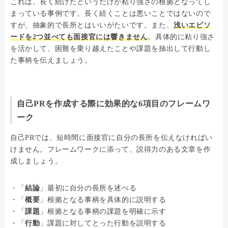
これは、長く続けたというだけが粘り強さの根拠となってし
まっている事例です。長く続くことは悪いことではないので
すが、抽象的で長所とはいいがたいです。また、
浅いエピソ
ードを2つ並べても面接官には響きません
。具体的に粘り強さ
を活かして、困難を乗り越えたことや課題を抽出して行動し
た事柄を伝えましょう。
自己PRを作成する際に効果的な6項目のフレームワ
ーク
自己PRでは、短時間に面接官に自分の長所を伝えなければい
けません。フレームワークに添って、説得力のある文章を作
成しましょう。
・「
結論
」最初に自分の長所を述べる
・「
概要
」根拠となる事柄を具体的に説明する
・「
課題
」根拠となる事柄の課題を明確に示す
・「
行動
」課題に対してとった行動を説明する