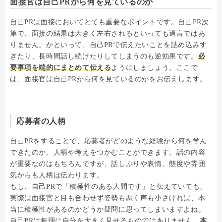
面接官は自己PRから何を見ているのか
自己PRは面接においてとても重要なポイントです。自己PR次
第で、面接の結果は大きく左右されるといっても過言ではあ
りません。かといって、自己PRで伝えたいことを詰め込みす
ぎたり、長時間話し続けたりしてしまうのも逆効果です。
必
要事項を端的にまとめて伝える
ようにしましょう。ここで
は、面接官は自己PRから何を見ているのかをお伝えします。
応募者の人柄
自己PRをすることで、応募者がどのような経験から何を学ん
できたのか、人柄や考えをつかむことができます。話の内容
が重要なのはもちろんですが、話しぶりや表情、態度や雰囲
気からも人柄は伝わります。
もし、自己PRで「積極性のある人間です」と伝えていても、
実際は面接官と目も合わせず姿勢も悪く声も小さければ、本
当に積極性があるのかどうか疑問に思ってしまいますよね。
自己PRは無理に自分を大きく見せるものではありません。
本