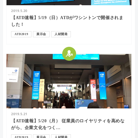
2019.5.20
【ATD速報】5/19（日）ATDがワシントンで開催されま
した！
ATD2019
展示会
人材開発
2019.5.21
【ATD速報】5/20（月） 従業員のロイヤリティを高めな
がら、企業文化をつく…
ATD2019
展示会
人材開発