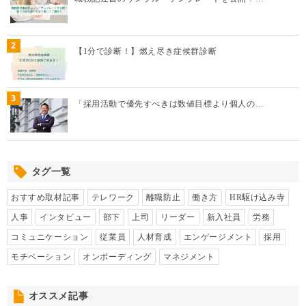
2
【1分で診断！】燃え尽き症候群診断
3
「採用活動で優先すべきは数値目標より個人の…
タグ一覧
おすすめ取材記事
テレワーク
離職防止
働き方
HR駆け込み寺
人事
インタビュー
部下
上司
リーダー
新入社員
労務
コミュニケーション
従業員
人材育成
エンゲージメント
採用
モチベーション
オンボーディング
マネジメント
オススメ記事