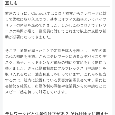
直しも
前述のように、Chatworkではコロナ禍前からテレワークに対
して柔軟に取り入れつつ、基本はオフィス勤務というハイブ
リットの体制を進めてきました。しかしこのコロナでテレワ
ークの時間が増え、従業員に対してこれまで以上の支援や補
助が必要になってきました。
そこで、通勤が減ったことで定期券購入を廃止し、自宅の電
気代の補助を実施。さらにテレワークに必要なデバイスやデ
スク、椅子、ヘッドホンなど備品の補助や支給を行う制度も
整えました。さらに勤務制度にフルフレックス（申請制）を
取り入れるなど、適宜見直しを行っています。これらを担当
するのは、社内に設置している災害対策委員会です。常に社
会情勢を確認し、出勤体制の調整や従業員からの申請などに
スピード感を持って対応しています。
テレワークだと生産性は下がる？ それは徐々に増えた