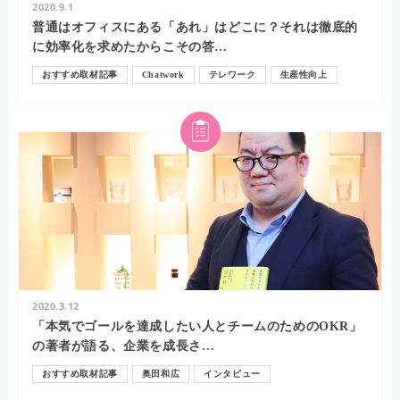
2020.9.1
普通はオフィスにある「あれ」はどこに？それは徹底的
に効率化を求めたからこその答…
おすすめ取材記事
Chatwork
テレワーク
生産性向上
インタビュー
2020.3.12
「本気でゴールを達成したい人とチームのためのOKR」
の著者が語る、企業を成長さ…
おすすめ取材記事
奥田和広
インタビュー
コミュニケーション
OKR