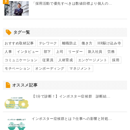
3
「採用活動で優先すべきは数値目標より個人の…
タグ一覧
おすすめ取材記事
テレワーク
離職防止
働き方
HR駆け込み寺
人事
インタビュー
部下
上司
リーダー
新入社員
労務
コミュニケーション
従業員
人材育成
エンゲージメント
採用
モチベーション
オンボーディング
マネジメント
オススメ記事
【1分で診断！】インポスター症候群 診断結…
インポスター症候群とは？仕事への影響と対処…