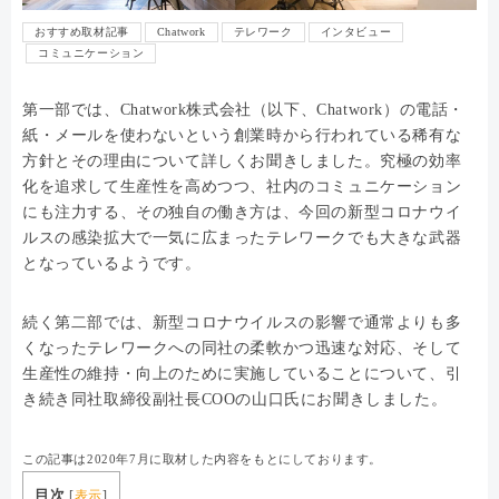
おすすめ取材記事
Chatwork
テレワーク
インタビュー
コミュニケーション
第一部では、Chatwork株式会社（以下、Chatwork）の電話・
紙・メールを使わないという創業時から行われている稀有な
方針とその理由について詳しくお聞きしました。究極の効率
化を追求して生産性を高めつつ、社内のコミュニケーション
にも注力する、その独自の働き方は、今回の新型コロナウイ
ルスの感染拡大で一気に広まったテレワークでも大きな武器
となっているようです。
続く第二部では、新型コロナウイルスの影響で通常よりも多
くなったテレワークへの同社の柔軟かつ迅速な対応、そして
生産性の維持・向上のために実施していることについて、引
き続き同社取締役副社長COOの山口氏にお聞きしました。
この記事は2020年7月に取材した内容をもとにしております。
目次
[
表示
]