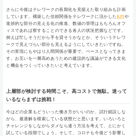
さらに今後はテレワークの長期化を見据えた取り組みも計画
しています。構築した信頼関係をテレワークに活かした
KPI
や
進捗的な部分の見える化の推進、数値の管理はもちろんオフ
ィスであれば察することのできる各人の状況把握などです。
例えば忙しそうだから手を貸そうかなとか、そういうテレワ
ークで見えづらい部分も見えるようにしていきたいですね。
その実現にもやはり人間関係が重要で、ベースとなってきま
す。お互いを一層高めあうための建設的な議論ができる文化
と機会をつくっていきたいと考えています。
上層部が検討する時間こそ、高コストで無駄。迷って
いるならまずは挑戦！
今はどの企業もどういった働き方がいいのか、試行錯誤しな
がら、最適解を模索している状態だと思います。いろいろと
チャレンジをしながらダメなら違う方法を考えて、とにかく
試している段階でしょう。そして、コロナも今後どう影響し