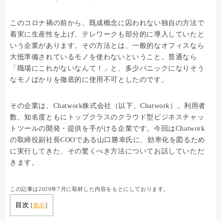
このコロナ禍の前から、既成概念に囚われない独自の方法で
着実に生産性を上げ、テレワークも部分的に導入していたと
いう企業があります。その方法とは、一般的なオフィスなら
大抵準備されているモノを使わないということ。普通なら
「職場にこれがないなんて！」と、多少パニックになりそう
なモノばかりを徹底的に使用不可としたのです。
その企業は、Chatwork株式会社（以下、Chatwork）。利用者
数、知名度ともにトップクラスのクラウド型ビジネスチャッ
トツールの開発・提供を手がける企業です。今回はChatwork
の取締役副社長COOである山口勝幸氏に、効率化を図るため
に実行してきた、その驚くべき方法についてお話していただ
きます。
この記事は2020年7月に取材した内容をもとにしております。
目次
[
表示
]