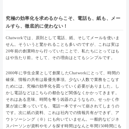
究極の効率化を求めるからこそ、電話も、紙も、メー
ルすら、徹底的に使わない！
Chatworkでは、原則として電話、紙、そしてメールを使いま
せん。そういうと驚かれることも多いのですが、これは実は
20年前の創業時から行っていたことで、私たちにとってはも
はや当たり前。そして、その理由はとてもシンプルです。
2000年に学生企業として創業したChatworkにとって、時間の
確保、情報の共有は最優先事項。少ない人数で業務をこなす
ためには、究極の効率化を図っていく必要がありました。し
かし電話などはこちらの都合など関係なくかかってきます。
それはある意味、時間を奪う凶器のようなもの。せっかく作
業が波に乗っていても、電話一本ですべて崩されてしまうの
です。次に紙の資料、これは社内での情報共有ができず、ア
ウトソーシング（※）にも向いていません。一般的なビジネ
スパーソンが資料やモノを探す時間はなんと年間150時間にも