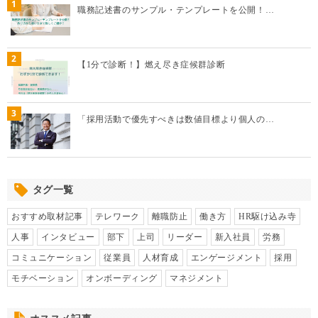
1
職務記述書のサンプル・テンプレートを公開！…
2
【1分で診断！】燃え尽き症候群診断
3
「採用活動で優先すべきは数値目標より個人の…
タグ一覧
おすすめ取材記事
テレワーク
離職防止
働き方
HR駆け込み寺
人事
インタビュー
部下
上司
リーダー
新入社員
労務
コミュニケーション
従業員
人材育成
エンゲージメント
採用
モチベーション
オンボーディング
マネジメント