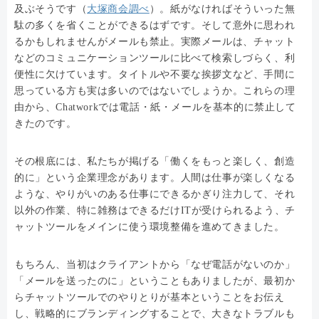
及ぶそうです（
大塚商会調べ
）。紙がなければそういった無
駄の多くを省くことができるはずです。そして意外に思われ
るかもしれませんがメールも禁止。実際メールは、チャット
などのコミュニケーションツールに比べて検索しづらく、利
便性に欠けています。タイトルや不要な挨拶文など、手間に
思っている方も実は多いのではないでしょうか。これらの理
由から、Chatworkでは電話・紙・メールを基本的に禁止して
きたのです。
その根底には、私たちが掲げる「働くをもっと楽しく、創造
的に」という企業理念があります。人間は仕事が楽しくなる
ような、やりがいのある仕事にできるかぎり注力して、それ
以外の作業、特に雑務はできるだけITが受けられるよう、チ
ャットツールをメインに使う環境整備を進めてきました。
もちろん、当初はクライアントから「なぜ電話がないのか」
「メールを送ったのに」ということもありましたが、最初か
らチャットツールでのやりとりが基本ということをお伝え
し、戦略的にブランディングすることで、大きなトラブルも