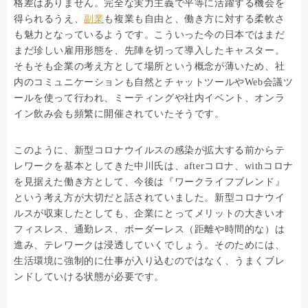
格差はありません。完全な実力主義で平等に活躍する機会を
得られるうえ、
副業
も複業も自由と、働き方に対する柔軟さ
も魅力となっているようです。こういった今の日本ではまだ
まだ珍しい雇用形態を、先陣を切って導入したキャスター。
そもそも企業の考え方として場所という概念が薄いため、社
内のコミュニケーションも自然とチャットツールやWeb会議ツ
ールを使って行われ、ミーティングや社内イベント、オンラ
イン飲み会も頻繁に開催されていたそうです。
このように、新型コロナウイルスの感染が拡大する前からテ
レワークを基本としてきた中川氏は、afterコロナ、withコロナ
を見据えた働き方として、今後は『ワークライフブレンド』
という考え方が大切だと話されていました。新型コロナウイ
ルスが収束したとしても、企業にとってメリットの大きいオ
フィスレス、通勤レス、ボーダーレス（距離や時間的な）は
進み、テレワークは浸透していくでしょう。そのためには、
生活環境に強制的に仕事が入り込むのではなく、うまくブレ
ンドしていける状態が必要です。