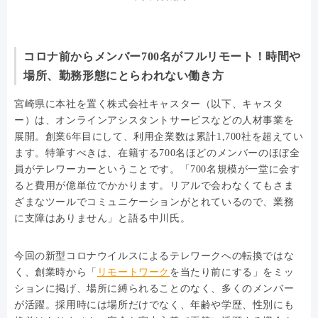
コロナ前からメンバー700名がフルリモート！時間や
場所、勤務形態にとらわれない働き方
宮崎県に本社を置く株式会社キャスター（以下、キャスタ
ー）は、オンラインアシスタントサービスなどの人材事業を
展開。創業6年目にして、利用企業数は累計1,700社を超えてい
ます。特筆すべきは、在籍する700名ほどのメンバーのほぼ全
員がテレワーカーということです。「700名規模が一堂に会す
ると費用が億単位でかかります。リアルで会わなくてもさま
ざまなツールでコミュニケーションがとれているので、業務
に支障はありません」と語る中川氏。
今回の新型コロナウイルスによるテレワークへの転換ではな
く、創業時から「
リモートワーク
を当たり前にする」をミッ
ションに掲げ、場所に縛られることのなく、多くのメンバー
が活躍。採用時には場所だけでなく、年齢や学歴、性別にも