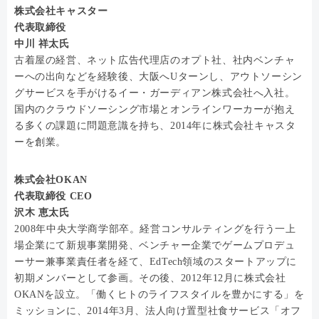
株式会社キャスター
代表取締役
中川 祥太氏
古着屋の経営、ネット広告代理店のオプト社、社内ベンチャ
ーへの出向などを経験後、大阪へUターンし、アウトソーシン
グサービスを手がけるイー・ガーディアン株式会社へ入社。
国内のクラウドソーシング市場とオンラインワーカーが抱え
る多くの課題に問題意識を持ち、2014年に株式会社キャスタ
ーを創業。
株式会社OKAN
代表取締役 CEO
沢木 恵太氏
2008年中央大学商学部卒。経営コンサルティングを行う一上
場企業にて新規事業開発、ベンチャー企業でゲームプロデュ
ーサー兼事業責任者を経て、EdTech領域のスタートアップに
初期メンバーとして参画。その後、2012年12月に株式会社
OKANを設立。「働くヒトのライフスタイルを豊かにする」を
ミッションに、2014年3月、法人向け置型社食サービス「オフ