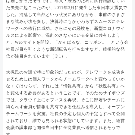
は難しかったそうです。導入・浸透のために試行錯誤してい
た矢先に起こったのが、2011年3月に発生した東日本大震災で
した。混乱して当然という状況にありながら、事前のさまざ
まな試みが功を奏し、決算時にもかかわらずスムーズにテレ
ワークへの移行に成功。さらにその経験を、新型コロナウイ
ルスによる影響で、混乱のさなかにいる企業に共有しよう
と、Webサイトを開設。「がんばるな、ニッポン。」という会
社員が目を引くような新聞広告を打ち出すなど、積極的な発
信が注目されています（※1）。
大槻氏のお話で特に印象的だったのが、テレワークを成功さ
せるためには個人ワークからチームワークへと変わっていか
なくてはならず、それには『情報共有』から『状況共有』へ
と変化する必要があるということです。そのためサイボウズ
では、クラウド上にオフィスを再現。そこに部署やチームに
縛られず全員が情報を共有できる仕組みを導入し、オープン
チームワークを実施。社長の予定も個人の予定もすべて公開
されており、誰でも見られる状態にしています。また、経営
会議の議事録も開催当日中に全従業員へ送信されるそうで
す。