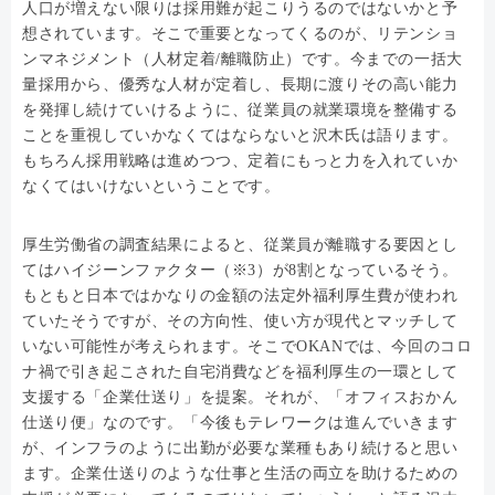
人口が増えない限りは採用難が起こりうるのではないかと予
想されています。そこで重要となってくるのが、リテンショ
ンマネジメント（人材定着/離職防止）です。今までの一括大
量採用から、優秀な人材が定着し、長期に渡りその高い能力
を発揮し続けていけるように、従業員の就業環境を整備する
ことを重視していかなくてはならないと沢木氏は語ります。
もちろん採用戦略は進めつつ、定着にもっと力を入れていか
なくてはいけないということです。
厚生労働省の調査結果によると、従業員が離職する要因とし
てはハイジーンファクター（※3）が8割となっているそう。
もともと日本ではかなりの金額の法定外福利厚生費が使われ
ていたそうですが、その方向性、使い方が現代とマッチして
いない可能性が考えられます。そこでOKANでは、今回のコロ
ナ禍で引き起こされた自宅消費などを福利厚生の一環として
支援する「企業仕送り」を提案。それが、「オフィスおかん
仕送り便」なのです。「今後もテレワークは進んでいきます
が、インフラのように出勤が必要な業種もあり続けると思い
ます。企業仕送りのような仕事と生活の両立を助けるための