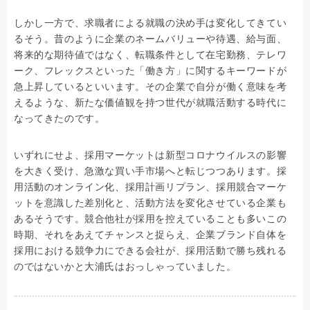
しかし一方で、求職者による就職の決め手は変化してきてい
るそう。昔のように企業のネームバリューや待遇、給与面、
将来的な期待値ではなく、転職条件として在宅勤務、テレワ
ーク、フレックスといった「働き方」に関するキーワードが
急上昇しているといいます。その企業で自分が働く意味を考
えるような、新たな価値観を持つ世代が就職活動する時代に
なってきたのです。
いずれにせよ、採用マーケットは新型コロナウイルスの影響
を大きく受け、急激な買い手市場へと転じつつあります。採
用活動のオンライン化、採用計画リプラン、採用競合マーケ
ットを意識した差別化と、活動方法を変化させている企業も
あるそうです。競合他社が採用を控えていることも多いこの
時期、それをあえてチャンスと捉らえ、企業ブランド自体を
採用における競争力にできる会社が、採用活動で勝ち残れる
のではないかと大浦氏はおっしゃっていました。