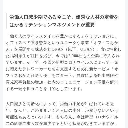
労働人口減少期である今こそ、優秀な人材の定着を
はかるリテンションマネジメントが重要
「働く人のライフスタイルを豊かにする」をミッションに、
オフィスへの置き惣菜というユニークな事業「オフィスおか
ん」を展開する株式会社OKAN（以下、OKAN）。食に特化し
た福利厚生が注目を浴び、今では2,000社もの企業に導入され
ています。そして、今回の新型コロナウイルスによって一気
に増えたテレワーカーたちを支援するために新サービス「オ
フィスおかん仕送り便」をスタート。自粛による外出制限や
育児家事負担の増加、社内のコミュニケーション不足を解消
する一端を担うことを目的としています。
人口減少と高齢化によって、労働力不足が叫ばれている近
年、なんと、このままいくと人口の半分しか働けないという
可能性もあるといいます。もちろん、今は新型コロナウイル
スの影響で求人数が減少するという状況が起きていますが、