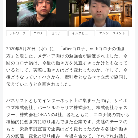
テレワーク
コロナ
セミナー
インタビュー
エンゲージメント
2020年5月20日（水）に、「afterコロナ、withコロナの働き
方」と題した、メディア向けの勉強会が開催されました。今
回のコロナ禍は、今後の働き方を見直すきっかけともなって
いるとして、実際に働き方はどう変わったのか、そして、今
後どうなっていくべきかを、牽引者となるべき企業で協同し
伝えていこうと企画されました。
パネリストとしてインターネット上に集まったのは、サイボ
ウズ株式会社、パーソルキャリア株式会社、株式会社キャス
ター、株式会社OKANの4社。各社ともに、コロナ禍の前から
積極的に働き方に取り組んできた企業です。先述のテーマの
もと、緊急事態宣言で企業はどう変わったのかを各社の働き
方の変遷、変化と取り組み、今後を含めて、それぞれお話し