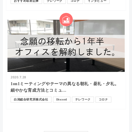
おすすめ取材記事
テレワーク
コロナ
インタビュー
コミュニケーション
2020.7.28
1on1ミーティングやテーマの異なる朝礼・昼礼・夕礼。
細やかな育成方法とコミュ…
白潟総合研究所株式会社
Discord
テレワーク
コロナ
白潟敏朗
コミュニケーション