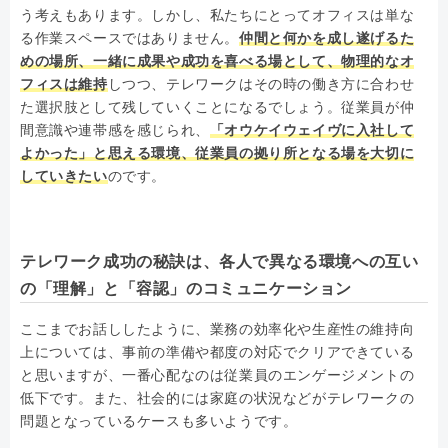
う考えもあります。しかし、私たちにとってオフィスは単な
る作業スペースではありません。
仲間と何かを成し遂げるた
めの場所、一緒に成果や成功を喜べる場として、物理的なオ
フィスは維持
しつつ、テレワークはその時の働き方に合わせ
た選択肢として残していくことになるでしょう。従業員が仲
間意識や連帯感を感じられ、
「オウケイウェイヴに入社して
よかった」と思える環境、従業員の拠り所となる場を大切に
していきたい
のです。
テレワーク成功の秘訣は、各人で異なる環境への互い
の「理解」と「容認」のコミュニケーション
ここまでお話ししたように、業務の効率化や生産性の維持向
上については、事前の準備や都度の対応でクリアできている
と思いますが、一番心配なのは従業員のエンゲージメントの
低下です。また、社会的には家庭の状況などがテレワークの
問題となっているケースも多いようです。