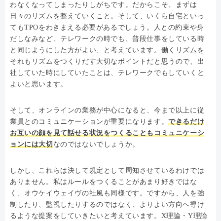
わなくなってしまったりしがちです。だからこそ、まずは
日々のリズムを整えていくこと。そして、いくら自宅といっ
てもTPOをわきまえる必要があるでしょう。人との約束や身
だしなみなど、テレワークの時でも、普段仕事をしている時
と同じようにした方がよい、と考えています。働くリズムを
それもリズムをつくりだす大切なポイントだと思うので、出
社していた時にしていたことは、テレワークでもしていくと
よいと思います。
そして、オンラインの業務が中心になると、今まで以上に従
業員とのコミュニケーションが重要になります。
できるだけ
お互いの顔を見て話せる状況をつくることもコミュニケーシ
ョンには大切
なのではないでしょうか。
しかし、これらは決して規定として周知させているわけでは
ありません。私はルールをつくることがあまり好きではな
く、オウケイウェイヴの社風も同様です。ですから、人を強
制したり、監視したりするのではなく、よりよい方向へ導け
るような提案をしていきたいと考えています。X理論・Y理論