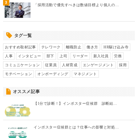
3
「採用活動で優先すべきは数値目標より個人の…
タグ一覧
おすすめ取材記事
テレワーク
離職防止
働き方
HR駆け込み寺
人事
インタビュー
部下
上司
リーダー
新入社員
労務
コミュニケーション
従業員
人材育成
エンゲージメント
採用
モチベーション
オンボーディング
マネジメント
オススメ記事
【1分で診断！】インポスター症候群 診断結…
インポスター症候群とは？仕事への影響と対処…