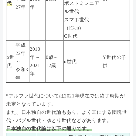
代
ポストミレニア
27年
年
ル世代
スマホ世代
（iGen)
C世代
平成
2010
22年
α世
年～
0歳～
Y世代の子
～
α世代
代
2021
12歳
供
令和3
年
年
*アルファ世代については2021年現在では終了時期が
未定となっています。
また、日本独自の世代論もあり、よく耳にする団塊世
代・バブル世代・ゆとり世代などがあります。
日本独自の世代論は以下の通りです。