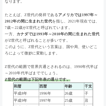
なります。
たとえば、Z世代の発祥である
アメリカでは1997年～
2012年の間に生まれた世代
を指し、2021年現在では、
7歳～22歳がZ世代と呼ばれています。
一方、
カナダでは1993年～2010年の間に生まれた世代
がZ世代と呼ばれることが多いです。
このように、Z世代という言葉は、国や局、使いどこ
ろによって微妙に変動します。
Z世代の範囲で世界共通とされるのは、1990年代半ば
～2010年代半ばまででしょう。
Z世代の範囲は下記年表の通りです。
和暦
西暦
年齢
干支
平成8年
1996年
26歳
子
平成9年
1997年
25歳
丑