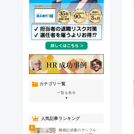
カテゴリ一覧
一覧を表示
▼
オンボーディング
（76）
人気記事ランキング
1
人材育成・開発・研修
（106）
職務記述書のサンプル・