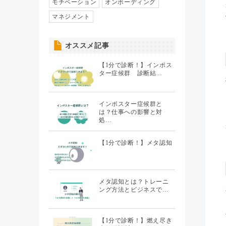
人事異動・配置
モチベーション
オンボーディング
（7）
マネジメント
社員情報管理
（5）
オススメ記事
聞くHR
（20）
【1分で診断！】インポス
ター症候群 診断結…
インポスター症候群と
は？仕事への影響と対
処…
【1分で診断！】メタ認知
メタ認知とは？トレーニ
ング方法とビジネスで…
【1分で診断！】燃え尽き