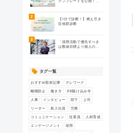
テンプレートを公開！…
テレワーク
（20）
2
【1分で診断！】燃え尽き
症候群診断
エンゲージメント
（104）
3
パフォーマンス管理
（112）
「採用活動で優先すべき
は数値目標より個人の…
労務110番
（64）
タグ一覧
HR駆け込み寺
（17）
おすすめ取材記事
テレワーク
HRの基本
（33）
離職防止
働き方
HR駆け込み寺
人事
インタビュー
部下
上司
リクルーティング
（19）
リーダー
新入社員
労務
コミュニケーション
従業員
人材育成
給与制度・設計
（8）
エンゲージメント
採用