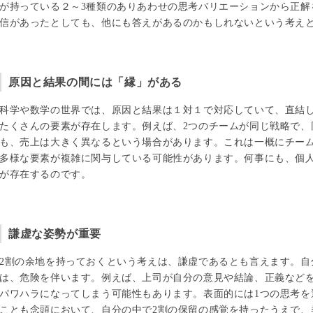
が持っている２～3種類のありあわせの思考バリエーションから正解
信があったとしても、他にも答えがあるのかもしれないという考え
原因と結果の間には「縁」がある
科学や数学の世界では、原因と結果は１対１で対応していて、直結
たくさんの要素が存在します。例えば、2つのチームが同じ戦略で、
も、売上は大きく異なるという場合があります。これは一概にチー
多様な要素が複雑に関与している可能性があります。何事にも、個
が存在するのです。
謙虚な姿勢が重要
2割の余地を持っておくという考えは、謙虚であるとも言えます。自
は、危険を伴います。例えば、上司が自分の意見や結論、正義など
パワハラになってしまう可能性もあります。表面的には1つの思考を
ことも念頭において、自分の中で2割の保留の感覚を持ったうえで、