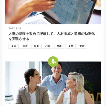
2022.1.14
人事の基礎を改めて理解して、人材育成と業務の効率化
を実現させる！
企画
達成
制度
役割
業務
企業
管理
人事
目標
教育
従業員
人材育成
評価
採用
人材