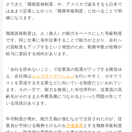
さてきた「職能資格制度」や、アメリカで誕生するも日本で
はあまり定着しなかった「職務等級制度」と比べることで明
確になります。
職能資格制度は、人（個人）の能力をベースにした等級制度
です。同じ仕事に長年従事することで能力が上がり、会社へ
の貢献度もアップするという発想のため、勤務年数が役職や
給与に直結する傾向があります。
「会社を辞めないこと」で従業員の処遇がアップする構造ゆ
え、会社側は
ジョブローテーション
を行いやすく、ゼネラリ
ストを育成する大企業などに向いている制度だといわれてい
ます。その一方で、能力を無視した年功序列や、従業員の高
齢化がそのまま人件費高騰につながるといった問題が生じて
いる現状があります。
年功制度が廃れ、能力主義が進むなかで注目されたのが、従
業員が手掛ける職務そのものを
評価基準
とする職務等級制度