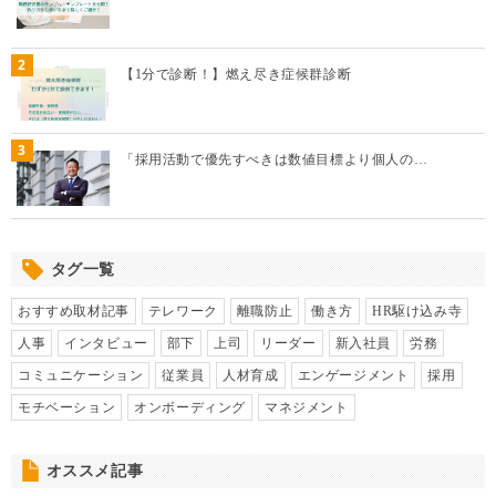
2
【1分で診断！】燃え尽き症候群診断
3
「採用活動で優先すべきは数値目標より個人の…
タグ一覧
おすすめ取材記事
テレワーク
離職防止
働き方
HR駆け込み寺
人事
インタビュー
部下
上司
リーダー
新入社員
労務
コミュニケーション
従業員
人材育成
エンゲージメント
採用
モチベーション
オンボーディング
マネジメント
オススメ記事