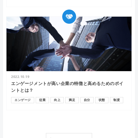
リーダー
2022.10.19
エンゲージメントが高い企業の特徴と高めるためのポイ
ントとは？
エンゲージ
従業
向上
満足
自分
状態
制度
企業
調査
会社
サーベイ
ビジョン
日本
仕事
人事
組織
エンゲージメント
成長
評価
採用
モチベーション
人材
マネジメント