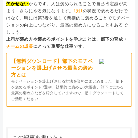
欠かせない
からです。人は褒められることで自己肯定感が高
まり、さらにやる気になります。
1対1
の状況で褒めるだけで
はなく、時には第3者を通じて間接的に褒めることでモチベー
ションの向上につながり、最高の褒め方になることもあるで
しょう。
上司が褒め方や褒めるポイントを学ぶことは、部下の育成・
チームの成長
にとって重要な仕事
です。
【無料ダウンロード】部下のモチベ
ーションを爆上げさせる最高の褒め
方とは
モチベーションを爆上げさせる方法を資料にまとめました！部下
を褒めるポイント7選や、効果的に褒める3大要素、部下に伝わる
最高の褒め方などを紹介していますので、是非ダウンロードして
ご活用ください！
この記事を書いた人