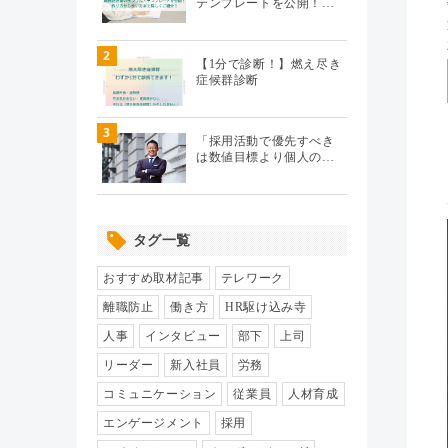
テンプレートを公開！…
テレワーク
（20）
2
【1分で診断！】燃え尽き
症候群診断
エンゲージメント
（104）
3
パフォーマンス管理
（112）
「採用活動で優先すべき
は数値目標より個人の…
労務110番
（64）
タグ一覧
HR駆け込み寺
（17）
おすすめ取材記事
テレワーク
HRの基本
（33）
離職防止
働き方
HR駆け込み寺
人事
インタビュー
部下
上司
リクルーティング
（19）
リーダー
新入社員
労務
コミュニケーション
従業員
人材育成
給与制度・設計
（8）
エンゲージメント
採用