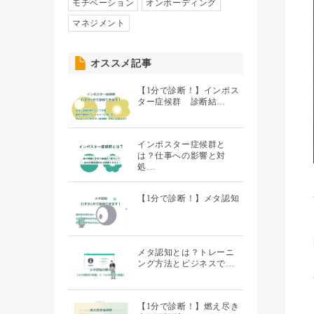
人事異動・配置
モチベーション
オンボーディング
（7）
マネジメント
社員情報管理
（5）
オススメ記事
聞くHR
（20）
【1分で診断！】インポス
ター症候群 診断結…
インポスター症候群と
は？仕事への影響と対
処…
【1分で診断！】メタ認知
メタ認知とは？トレーニ
ング方法とビジネスで…
【1分で診断！】燃え尽き