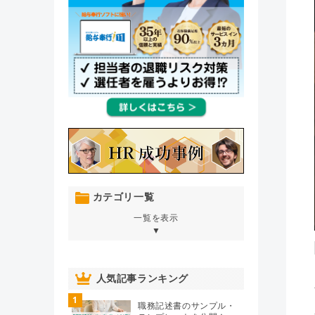
カテゴリ一覧
一覧を表示
▼
オンボーディング
（76）
人気記事ランキング
1
人材育成・開発・研修
（106）
職務記述書のサンプル・