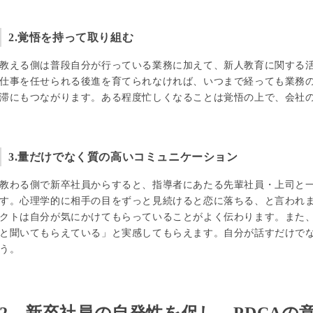
2.覚悟を持って取り組む
教える側は普段自分が行っている業務に加えて、新人教育に関する
仕事を任せられる後進を育てられなければ、いつまで経っても業務
滞にもつながります。ある程度忙しくなることは覚悟の上で、会社
3.量だけでなく質の高いコミュニケーション
教わる側で新卒社員からすると、指導者にあたる先輩社員・上司と
す。心理学的に相手の目をずっと見続けると恋に落ちる、と言われ
クトは自分が気にかけてもらっていることがよく伝わります。また
と聞いてもらえている」と実感してもらえます。自分が話すだけで
う。
2．新卒社員の自発性を促し、PDCAの