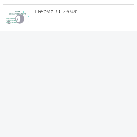
【1分で診断！】メタ認知
メタ認知とは？トレーニング方法とビジネスで…
【1分で診断！】燃え尽き症候群診断
メニュー
HR用語集
HR成功事例＜過去の取材先
企業様＞
運営団体