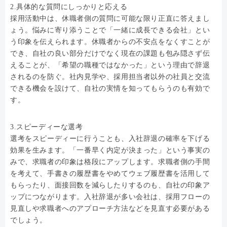
2.具体的な質問にしっかりと応える
採用活動中は、休職者側の質問に可能な限り正直に答えまし
ょう。悩みに寄り添うことで「一緒に成長できる会社」とい
う印象を伝えられます。休職者からの不安点をなくすことが
でき、自社の良い部分だけでなく現在の課題も包み隠さず伝
えることが、「希望の職種ではなかった」という理由で辞退
されるのを防ぐ。社内見学や、採用担当者以外の社員と交流
できる機会を設けて、自社の実情を知ってもらうのも有効で
す。
3.スピーディーな選考
選考をスピーディーに行うことも、入社辞退の確率を下げる
効果を生みます。「一番早く内定が決まった」という事実の
みで、求職者の印象は格段にアップします。求職者側の手間
を考えて、手書きの履歴書をやめてウェブ履歴書を活用して
もらったり、面接回数を減らしたりするのも、自社の印象ア
ップにつながります。入社辞退が多い会社は、採用フローの
見直しや求職者へのアプローチ方法などを見直す必要がある
でしょう。