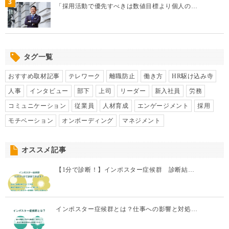
3
「採用活動で優先すべきは数値目標より個人の…
タグ一覧
おすすめ取材記事
テレワーク
離職防止
働き方
HR駆け込み寺
人事
インタビュー
部下
上司
リーダー
新入社員
労務
コミュニケーション
従業員
人材育成
エンゲージメント
採用
モチベーション
オンボーディング
マネジメント
オススメ記事
【1分で診断！】インポスター症候群 診断結…
インポスター症候群とは？仕事への影響と対処…