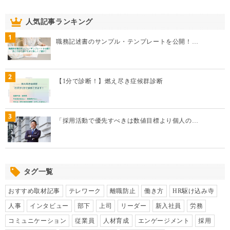
人気記事ランキング
1
職務記述書のサンプル・テンプレートを公開！…
2
【1分で診断！】燃え尽き症候群診断
3
「採用活動で優先すべきは数値目標より個人の…
タグ一覧
おすすめ取材記事
テレワーク
離職防止
働き方
HR駆け込み寺
人事
インタビュー
部下
上司
リーダー
新入社員
労務
コミュニケーション
従業員
人材育成
エンゲージメント
採用