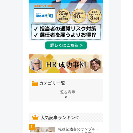
カテゴリ一覧
一覧を表示
▼
オンボーディング
（76）
人気記事ランキング
1
人材育成・開発・研修
（106）
職務記述書のサンプル・