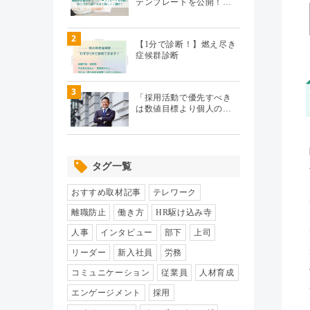
テンプレートを公開！…
テレワーク
（20）
2
【1分で診断！】燃え尽き
症候群診断
エンゲージメント
（104）
3
パフォーマンス管理
（112）
「採用活動で優先すべき
は数値目標より個人の…
労務110番
（64）
タグ一覧
HR駆け込み寺
（17）
おすすめ取材記事
テレワーク
HRの基本
（33）
離職防止
働き方
HR駆け込み寺
人事
インタビュー
部下
上司
リクルーティング
（19）
リーダー
新入社員
労務
コミュニケーション
従業員
人材育成
給与制度・設計
（8）
エンゲージメント
採用