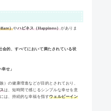
fare）
や
ハピネス（Happiness）
がありま
社会的、すべてにおいて満たされている状
い幸せ」
族）の健康増進などが目的とされており、
ス
は、短時間で感じるシンプルな幸せを意
には、持続的な幸福を指す
ウェルビーイン