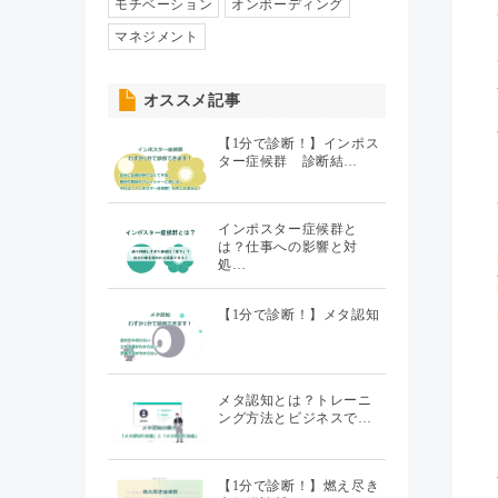
人事異動・配置
モチベーション
オンボーディング
（7）
マネジメント
社員情報管理
（5）
オススメ記事
聞くHR
（20）
【1分で診断！】インポス
ター症候群 診断結…
インポスター症候群と
は？仕事への影響と対
処…
【1分で診断！】メタ認知
メタ認知とは？トレーニ
ング方法とビジネスで…
【1分で診断！】燃え尽き