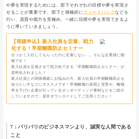
や夢を実現するためには、部下それぞれの目標や夢を実現さ
せることが重要です。部下と積極的に
フィードバック
などを
行い、資質や能力を見極め、一緒に目標や夢を実現できるよ
うに導いていきましょう。
【視聴申込】新入社員を定着、戦力
化する！早期離職防止セミナー
せっかく入社してもらったのに定着しない…。そんな企業様に朗
報です！
新入社員を定着させて戦力化できる「早期離職防止セミナー」が
資料化されました！
新入社員との関係構築にお悩みの方、新入社員の早期離職防止を
知りたい方などにオススメです！早期離職の原因と背景や、離職
率を下げた企業が行っているオンボーディング事例などをご紹介
していますので、是非ダウンロードしてご活用ください！
7：バリバリのビジネスマンより、誠実な人間である
こと