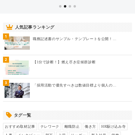
1
職務記述書のサンプル・テンプレートを公開！…
2
【1分で診断！】燃え尽き症候群診断
3
「採用活動で優先すべきは数値目標より個人の…
タグ一覧
おすすめ取材記事
テレワーク
離職防止
働き方
HR駆け込み寺
人事
インタビュー
部下
上司
リーダー
新入社員
労務
コミュニケーション
従業員
人材育成
エンゲージメント
採用
モチベーション
オンボーディング
マネジメント