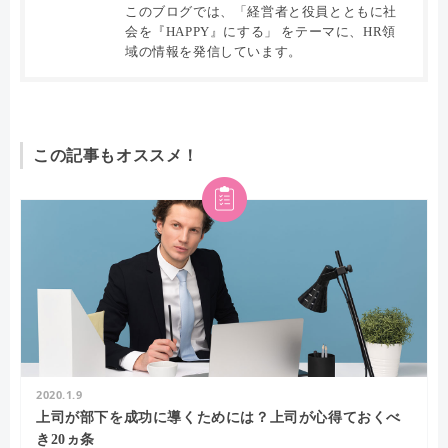
このブログでは、「経営者と役員とともに社
会を『HAPPY』にする」 をテーマに、HR領
域の情報を発信しています。
この記事もオススメ！
2020.1.9
上司が部下を成功に導くためには？上司が心得ておくべ
き20ヵ条