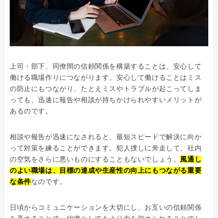
上司・部下、同僚間の信頼関係を構築することは、安心して
働ける職場作りにつながります。安心して働けることはミス
の防止にもつながり、たとえミスやトラブルが起こってしま
っても、迅速に報告や相談が持ちかけられやすいメリットが
あるのです。
相談や報告が迅速になされると、最短スピードで解決に向か
って対策を練ることができます。犯人捜しに奔走して、社内
の空気をさらに悪いものにすることもないでしょう。
風通し
のよい職場は、目標の達成や生産性の向上にもつながる重要
な条件
なのです。
日頃からコミュニケーションを大切にし、お互いの信頼関係