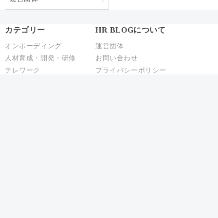
カテゴリー
HR BLOGについて
オンボーディング
運営団体
人材育成・開発・研修
お問い合わせ
テレワーク
プライバシーポリシー
エンゲージメント
パフォーマンス管理
労務110番
HR駆け込み寺
HRの基本
リクルーティング
給与制度・設計
人事異動・配置
社員情報管理
聞くHR
Copyright © ACCS Consulting Co., Ltd. All Rights Reserved.