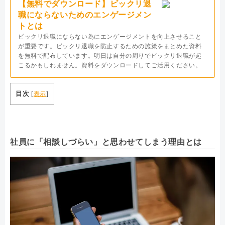
【無料でダウンロード】ビックリ退
職にならないためのエンゲージメン
トとは
ビックリ退職にならない為にエンゲージメントを向上させること
が重要です。ビックリ退職を防止するための施策をまとめた資料
を無料で配布しています。明日は自分の周りでビックリ退職が起
こるかもしれません。資料をダウンロードしてご活用ください。
目次
[
表示
]
社員に「相談しづらい」と思わせてしまう理由とは