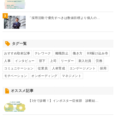
タグ一覧
おすすめ取材記事
テレワーク
離職防止
働き方
HR駆け込み寺
人事
インタビュー
部下
上司
リーダー
新入社員
労務
コミュニケーション
従業員
人材育成
エンゲージメント
採用
モチベーション
オンボーディング
マネジメント
オススメ記事
【1分で診断！】インポスター症候群 診断結…
インポスター症候群とは？仕事への影響と対処…
【1分で診断！】メタ認知