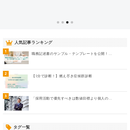
人気記事ランキング
1
職務記述書のサンプル・テンプレートを公開！…
2
【1分で診断！】燃え尽き症候群診断
3
「採用活動で優先すべきは数値目標より個人の…
タグ一覧
おすすめ取材記事
テレワーク
離職防止
働き方
HR駆け込み寺
人事
インタビュー
部下
上司
リーダー
新入社員
労務
コミュニケーション
従業員
人材育成
エンゲージメント
採用