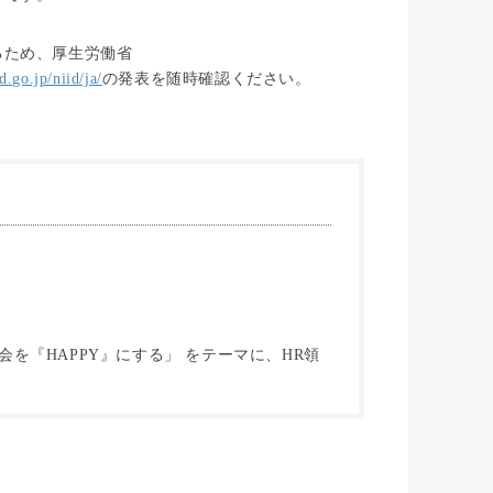
るため、厚生労働省
d.go.jp/niid/ja/
の発表を随時確認ください。
を『HAPPY』にする」 をテーマに、HR領