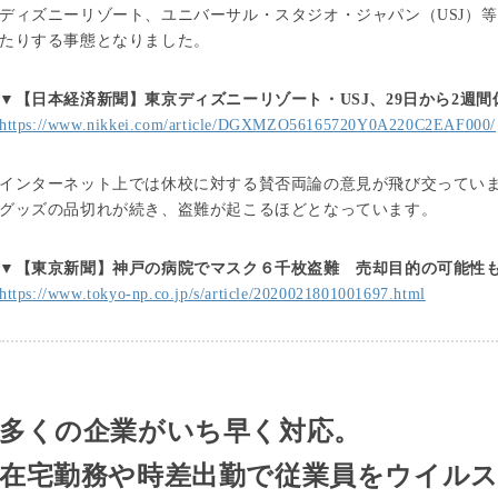
ディズニーリゾート、ユニバーサル・スタジオ・ジャパン（USJ）等は
たりする事態となりました。
▼【日本経済新聞】東京ディズニーリゾート・USJ、29日から2週間
https://www.nikkei.com/article/DGXMZO56165720Y0A220C2EAF000/
インターネット上では休校に対する賛否両論の意見が飛び交ってい
グッズの品切れが続き、盗難が起こるほどとなっています。
▼【東京新聞】神戸の病院でマスク６千枚盗難 売却目的の可能性
https://www.tokyo-np.co.jp/s/article/2020021801001697.html
多くの企業がいち早く対応。
在宅勤務や時差出勤で従業員をウイル