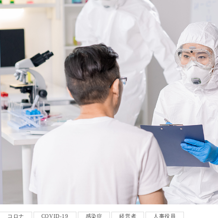
コロナ
COVID-19
感染症
経営者
人事役員