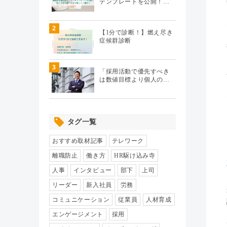
テンプレートを公開！…
テレワーク
（20）
2
【1分で診断！】燃え尽き
症候群診断
エンゲージメント
（104）
3
パフォーマンス管理
（112）
「採用活動で優先すべき
は数値目標より個人の…
労務110番
（64）
タグ一覧
HR駆け込み寺
（17）
おすすめ取材記事
テレワーク
HRの基本
（33）
離職防止
働き方
HR駆け込み寺
人事
インタビュー
部下
上司
リクルーティング
（19）
リーダー
新入社員
労務
コミュニケーション
従業員
人材育成
給与制度・設計
（8）
エンゲージメント
採用