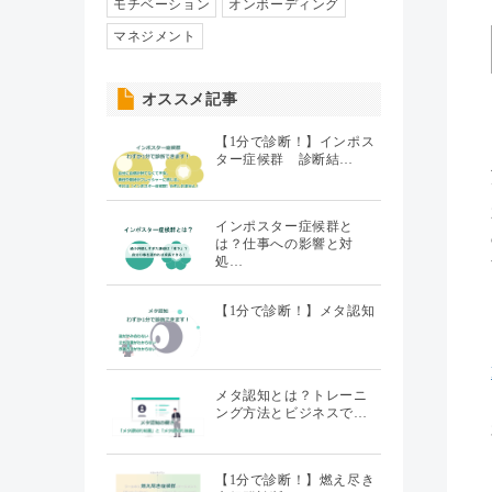
人事異動・配置
モチベーション
オンボーディング
（7）
マネジメント
社員情報管理
（5）
オススメ記事
聞くHR
（20）
【1分で診断！】インポス
ター症候群 診断結…
インポスター症候群と
は？仕事への影響と対
処…
【1分で診断！】メタ認知
メタ認知とは？トレーニ
ング方法とビジネスで…
【1分で診断！】燃え尽き