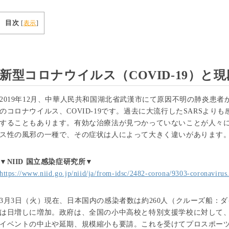
目次
[
表示
]
新型コロナウイルス（COVID-19）と
2019年12月、中華人民共和国湖北省武漢市にて原因不明の肺炎患
のコロナウイルス、COVID-19です。過去に大流行したSARSよ
することもあります。有効な治療法が見つかっていないことが人々
ス性の風邪の一種で、その症状は人によって大きく違いがあります
▼NIID 国立感染症研究所▼
https://www.niid.go.jp/niid/ja/from-idsc/2482-corona/9303-coronavirus
3月3日（火）現在、日本国内の感染者数は約260人（クルーズ船：
は日増しに増加。政府は、全国の小中高校と特別支援学校に対して、
イベントの中止や延期、規模縮小も要請。これを受けてプロスポー