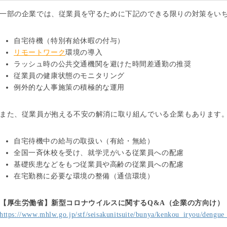
一部の企業では、従業員を守るために下記のできる限りの対策をい
自宅待機（特別有給休暇の付与）
リモートワーク
環境の導入
ラッシュ時の公共交通機関を避けた時間差通勤の推奨
従業員の健康状態のモニタリング
例外的な人事施策の積極的な運用
また、従業員が抱える不安の解消に取り組んでいる企業もあります
自宅待機中の給与の取扱い（有給・無給）
全国一斉休校を受け、就学児がいる従業員への配慮
基礎疾患などをもつ従業員や高齢の従業員への配慮
在宅勤務に必要な環境の整備（通信環境）
【厚生労働省】新型コロナウイルスに関するQ&A（企業の方向け）
https://www.mhlw.go.jp/stf/seisakunitsuite/bunya/kenkou_iryou/dengu