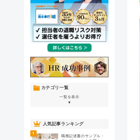
カテゴリ一覧
一覧を表示
▼
オンボーディング
（76）
人気記事ランキング
1
人材育成・開発・研修
（106）
職務記述書のサンプル・