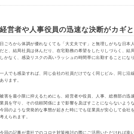
経営者や人事役員の迅速な決断がカギ
日ごろから体調が優れなくても「大丈夫です」と無理しがちな日本
だと、結局社員は休んだり、在宅勤務の希望をしたりしづらく、結
しかなく、感染リスクの高いラッシュの時間帯に出勤することにな
一人でも感染すれば、同じ会社の社員だけでなく同じビル、同じ沿
あります。
被害を最小限に抑えるためにも、経営者や役員、人事、総務部の迅
業員を守り、その信頼関係にまで影響を及ぼすことにならないよう
今回のような突発的な事態が起きた時にでも従業員が安心して会社
考えられます。
今回の記事が貴社でのコロナ対策検討の際にご活用いただければ幸