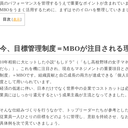
員のパフォーマンスを管理するうえで重要なポイントが含まれてい
MBOをうまく活用するために、まずはそのイロハを整理していきま
目次
[
表示
]
今、目標管理制度＝MBOが注目される
10年程前に大ヒットした小説“もしドラ”（「もし高校野球の女子
だら」）。これを機に注目され、現在もマネジメントの重要項目と
制度」＝MBOです。組織貢献と自己成長の両方が達成できる「個人
度として用いられています。
経済の低迷に伴い、日本だけでなく世界中の企業でコストカットは
業員にはしっかり還元するという成果主義が主流となってきました
そんな仕組みづくりを行うなかで、トップリーダーたちが参考とした
従業員一人ひとりの目標をどのように管理し、意欲を持続させ、な
具体例を次で見ていきましょう。