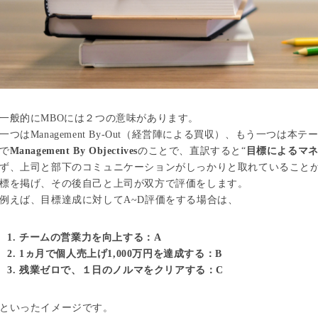
一般的にMBOには２つの意味があります。
一つはManagement By-Out（経営陣による買収）、もう一つは
で
Management By Objectives
のことで、直訳すると“
目標によるマ
ず、上司と部下のコミュニケーションがしっかりと取れていること
標を掲げ、その後自己と上司が双方で評価をします。
例えば、目標達成に対してA~D評価をする場合は、
チームの営業力を向上する：A
1ヵ月で個人売上げ1,000万円を達成する：B
残業ゼロで、１日のノルマをクリアする：C
といったイメージです。