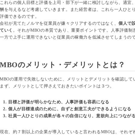
これらの個人目標と評価を上司・部下が一緒に検討しながら、適宜
酬を与えるなど考慮していきます。また経営者は、これら一人ひと
評価できるのです。
会社が充てたノルマを従業員が嫌々クリアするのではなく、
個人で
ていく
。それがMBOの本質であり、重要ポイントです。人事評価制
一方で上手に運用できないと従業員の稼働力を低減させてしまうの
MBOのメリット・デメリットとは？
MBOの運用で失敗しないために、メリットとデメリットを確認して
まず、メリットとして押さえておきたいポイントは３つ。
目標と評価が明らかなため、人事評価も容易になる
個人が目標達成のために、自ずと創意工夫ができるようになる
社員一人ひとりの成果が各々の自信になり、意欲向上につなが
現在、約７割以上の企業が導入していると言われるMBOは、それぞ