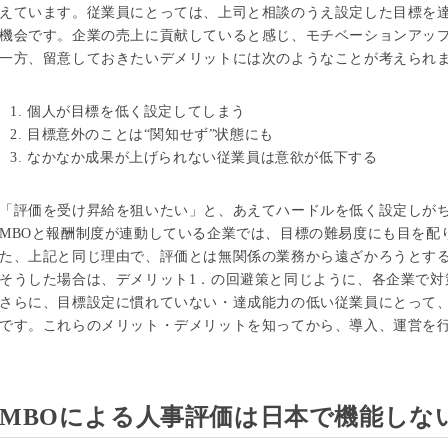
えています。従業員にとっては、上司と相談のうえ設定した目標を
機会です。企業の売上に貢献していると感じ、モチベーションアッ
一方、留意しておきたいデメリットには次のようなことが考えられ
個人が目標を低く設定してしまう
目標意外のことは“関知せず”状態にも
なかなか成果が上げられない従業員は意欲が低下する
「評価を受け昇給を狙いたい」と、あえてハードルを低く設定しが
MBOと報酬制度が連動している企業では、目標の難易度にも目を配
た、上記と同じ理由で、評価とは無関係の業務から遠ざかろうとす
そうした場合は、デメリット1．の回避策と同じように、各企業で対
さらに、目標設定に慣れていない・達成能力の低い従業員にとって、
です。これらのメリット・デメリットを知ってから、導入、運営を
MBOによる人事評価は日本で機能しない