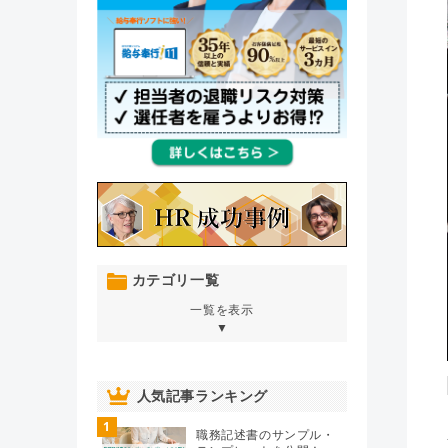
カテゴリ一覧
一覧を表示
▼
オンボーディング
（76）
人気記事ランキング
1
人材育成・開発・研修
（106）
職務記述書のサンプル・