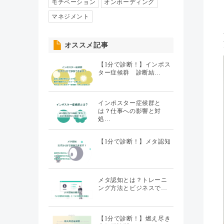
人事異動・配置
モチベーション
オンボーディング
（7）
マネジメント
社員情報管理
（5）
オススメ記事
聞くHR
（20）
【1分で診断！】インポス
ター症候群 診断結…
インポスター症候群と
は？仕事への影響と対
処…
【1分で診断！】メタ認知
メタ認知とは？トレーニ
ング方法とビジネスで…
【1分で診断！】燃え尽き