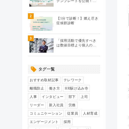
テンプレートを公開！…
テレワーク
（20）
2
【1分で診断！】燃え尽き
症候群診断
エンゲージメント
（104）
3
パフォーマンス管理
（112）
「採用活動で優先すべき
は数値目標より個人の…
労務110番
（64）
タグ一覧
HR駆け込み寺
（17）
おすすめ取材記事
テレワーク
HRの基本
（33）
離職防止
働き方
HR駆け込み寺
人事
インタビュー
部下
上司
リクルーティング
（19）
リーダー
新入社員
労務
コミュニケーション
従業員
人材育成
給与制度・設計
（8）
エンゲージメント
採用